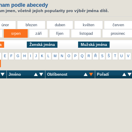
nam podle abecedy
 jmen, včetně jejich popularity pro výběr jména dítě.
únor
březen
duben
květen
červen
srpen
září
říjen
listopad
prosinec
a
Ženská jména
Mužská jména
E
F
G
H
I
J
K
L
M
N
O
P
Q
R
Ř
S
Š
T
U
V
Jméno
Oblíbenost
Pořadí