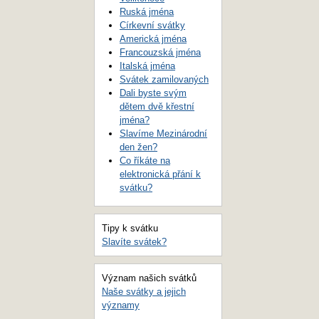
Ruská jména
Církevní svátky
Americká jména
Francouzská jména
Italská jména
Svátek zamilovaných
Dali byste svým
dětem dvě křestní
jména?
Slavíme Mezinárodní
den žen?
Co říkáte na
elektronická přání k
svátku?
Tipy k svátku
Slavíte svátek?
Význam našich svátků
Naše svátky a jejich
významy