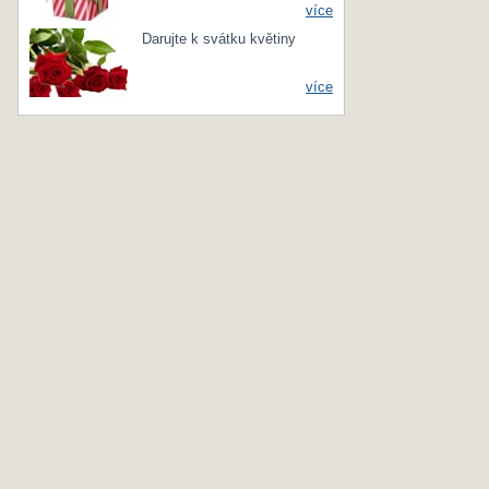
více
Darujte k svátku květiny
více