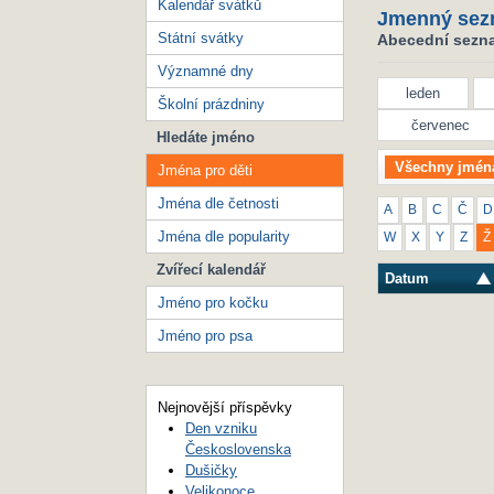
Kalendář svátků
Jmenný sez
Státní svátky
Abecední seznam
Významné dny
leden
Školní prázdniny
červenec
Hledáte jméno
Všechny jmén
Jména pro děti
Jména dle četnosti
A
B
C
Č
D
Jména dle popularity
W
X
Y
Z
Ž
Zvířecí kalendář
Datum
Jméno pro kočku
Jméno pro psa
Nejnovější příspěvky
Den vzniku
Československa
Dušičky
Velikonoce