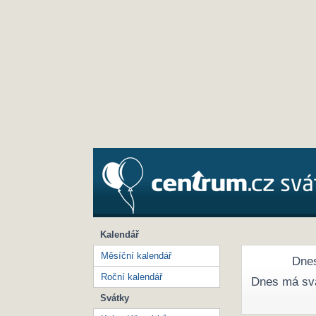
Kalendář
Měsíční kalendář
Dnes
Roční kalendář
Dnes má sv
Svátky