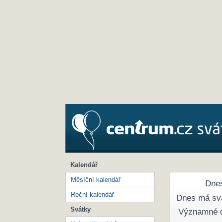
Kalendář
Měsíční kalendář
Dnes
Roční kalendář
Dnes má sv
Svátky
Významné 