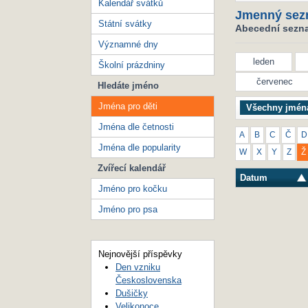
Kalendář svátků
Jmenný sez
Státní svátky
Abecední seznam
Významné dny
leden
Školní prázdniny
červenec
Hledáte jméno
Jména pro děti
Všechny jmén
Jména dle četnosti
A
B
C
Č
D
Jména dle popularity
W
X
Y
Z
Ž
Zvířecí kalendář
Datum
Jméno pro kočku
Jméno pro psa
Nejnovější příspěvky
Den vzniku
Československa
Dušičky
Velikonoce