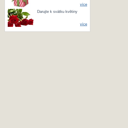
více
Darujte k svátku květiny
více