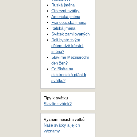
Ruská jména
Církevní svátky
Americká jména
Francouzská jména
Italská jména
Svátek zamilovaných
Dali byste svým
dětem dvě křestní
jména?
Slavíme Mezinárodní
den žen?
Co říkáte na
elektronická přání k
svátku?
Tipy k svátku
Slavíte svátek?
Význam našich svátků
Naše svátky a jejich
významy