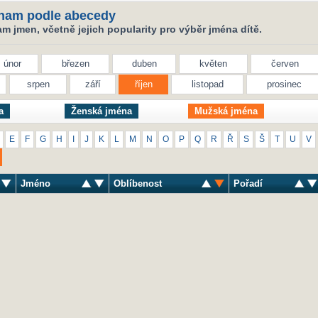
nam podle abecedy
 jmen, včetně jejich popularity pro výběr jména dítě.
únor
březen
duben
květen
červen
srpen
září
říjen
listopad
prosinec
a
Ženská jména
Mužská jména
E
F
G
H
I
J
K
L
M
N
O
P
Q
R
Ř
S
Š
T
U
V
Jméno
Oblíbenost
Pořadí