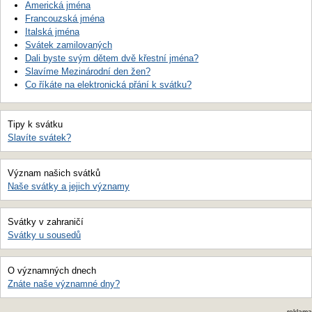
Americká jména
Francouzská jména
Italská jména
Svátek zamilovaných
Dali byste svým dětem dvě křestní jména?
Slavíme Mezinárodní den žen?
Co říkáte na elektronická přání k svátku?
Tipy k svátku
Slavíte svátek?
Význam našich svátků
Naše svátky a jejich významy
Svátky v zahraničí
Svátky u sousedů
O významných dnech
Znáte naše významné dny?
reklama