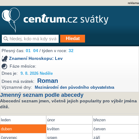
reklama
Přesný čas:
01
04
/ týden v roce:
32
Znamení Horoskopu:
Lev
Fáze měsíce:
Dnes je:
9. 8. 2026 Neděle
Roman
Dnes má svátek:
Významné dny:
Mezinárodní den původního obyvatelstva
Jmenný seznam podle abecedy
Abecední seznam jmen, včetně jejich popularity pro výběr jména
dítě.
leden
únor
březen
duben
květen
červen
červenec
srpen
září