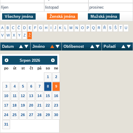
říjen
listopad
prosinec
Všechny jména
Ženská jména
Mužská jména
A
B
C
Č
D
E
F
G
H
I
J
K
L
M
N
O
P
Q
R
Ř
S
Š
T
U
V
W
X
Y
Z
Ž
Datum
Jméno
Oblíbenost
Pořadí
Srpen
2026
po
út
st
čt
pá
so
ne
1
2
3
4
5
6
7
8
9
10
11
12
13
14
15
16
17
18
19
20
21
22
23
24
25
26
27
28
29
30
31