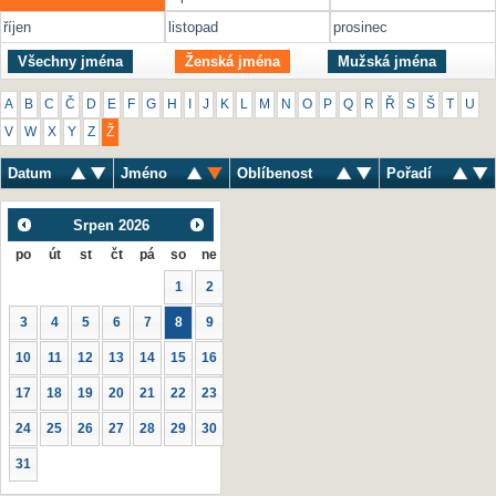
říjen
listopad
prosinec
Všechny jména
Ženská jména
Mužská jména
A
B
C
Č
D
E
F
G
H
I
J
K
L
M
N
O
P
Q
R
Ř
S
Š
T
U
V
W
X
Y
Z
Ž
Datum
Jméno
Oblíbenost
Pořadí
Srpen
2026
po
út
st
čt
pá
so
ne
1
2
3
4
5
6
7
8
9
10
11
12
13
14
15
16
17
18
19
20
21
22
23
24
25
26
27
28
29
30
31