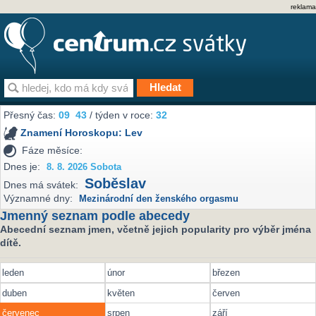
reklama
Přesný čas:
09
43
/ týden v roce:
32
Znamení Horoskopu:
Lev
Fáze měsíce:
Dnes je:
8. 8. 2026 Sobota
Soběslav
Dnes má svátek:
Významné dny:
Mezinárodní den ženského orgasmu
Jmenný seznam podle abecedy
Abecední seznam jmen, včetně jejich popularity pro výběr jména
dítě.
leden
únor
březen
duben
květen
červen
červenec
srpen
září