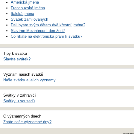
Americká jména
Francouzská jména
Italská jména
Svátek zamilovaných
Dali byste svým dětem dvě křestní jména?
Slavíme Mezinárodní den žen?
Co říkáte na elektronická přání k svátku?
Tipy k svátku
Slavíte svátek?
Význam našich svátků
Naše svátky a jejich významy
Svátky v zahraničí
Svátky u sousedů
O významných dnech
Znáte naše významné dny?
reklama