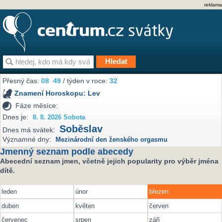
reklama
Přesný čas:
08
49
/ týden v roce:
32
Znamení Horoskopu:
Lev
Fáze měsíce:
Dnes je:
8. 8. 2026 Sobota
Soběslav
Dnes má svátek:
Významné dny:
Mezinárodní den ženského orgasmu
Jmenný seznam podle abecedy
Abecední seznam jmen, včetně jejich popularity pro výběr jména
dítě.
leden
únor
březen
duben
květen
červen
červenec
srpen
září