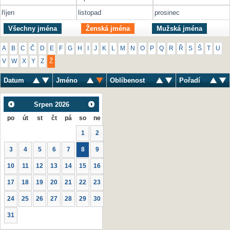
říjen
listopad
prosinec
Všechny jména
Ženská jména
Mužská jména
A
B
C
Č
D
E
F
G
H
I
J
K
L
M
N
O
P
Q
R
Ř
S
Š
T
U
V
W
X
Y
Z
Ž
Datum
Jméno
Oblíbenost
Pořadí
Srpen
2026
po
út
st
čt
pá
so
ne
1
2
3
4
5
6
7
8
9
10
11
12
13
14
15
16
17
18
19
20
21
22
23
24
25
26
27
28
29
30
31