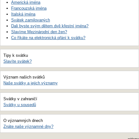
Americká jména
Francouzská jména
Italská jména
Svátek zamilovaných
Dali byste svým dětem dvě křestní jména?
Slavíme Mezinárodní den žen?
Co říkáte na elektronická přání k svátku?
Tipy k svátku
Slavíte svátek?
Význam našich svátků
Naše svátky a jejich významy
Svátky v zahraničí
Svátky u sousedů
O významných dnech
Znáte naše významné dny?
reklama