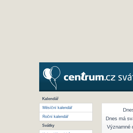
Kalendář
Měsíční kalendář
Dnes
Roční kalendář
Dnes má sv
Svátky
Významné 