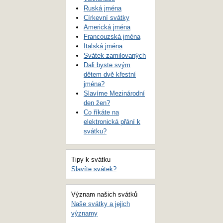
Ruská jména
Církevní svátky
Americká jména
Francouzská jména
Italská jména
Svátek zamilovaných
Dali byste svým
dětem dvě křestní
jména?
Slavíme Mezinárodní
den žen?
Co říkáte na
elektronická přání k
svátku?
Tipy k svátku
Slavíte svátek?
Význam našich svátků
Naše svátky a jejich
významy