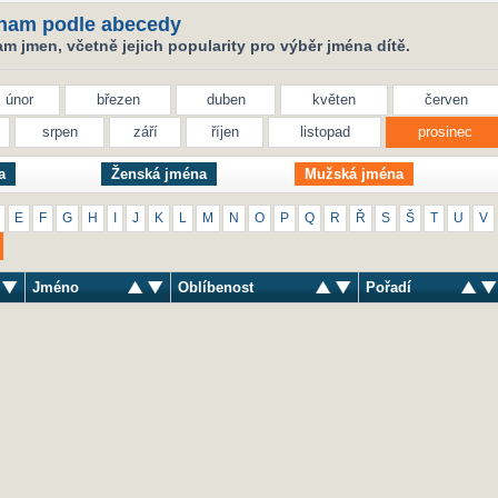
nam podle abecedy
 jmen, včetně jejich popularity pro výběr jména dítě.
únor
březen
duben
květen
červen
srpen
září
říjen
listopad
prosinec
a
Ženská jména
Mužská jména
E
F
G
H
I
J
K
L
M
N
O
P
Q
R
Ř
S
Š
T
U
V
Jméno
Oblíbenost
Pořadí