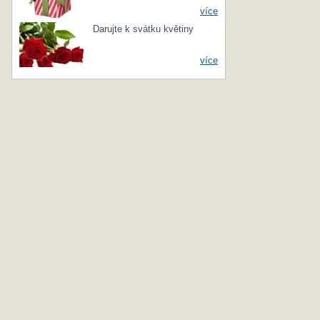
více
Darujte k svátku květiny
více