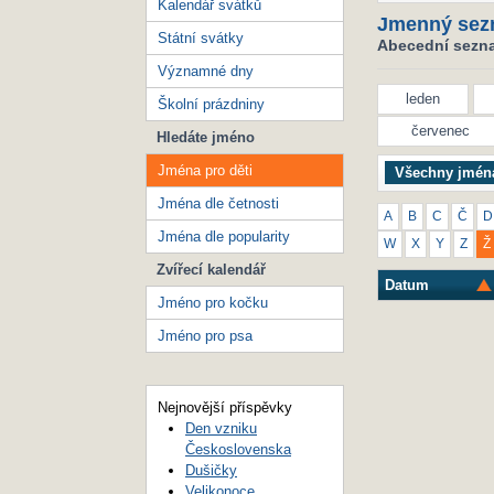
Kalendář svátků
Jmenný sez
Státní svátky
Abecední seznam
Významné dny
leden
Školní prázdniny
červenec
Hledáte jméno
Jména pro děti
Všechny jmén
Jména dle četnosti
A
B
C
Č
D
Jména dle popularity
W
X
Y
Z
Ž
Zvířecí kalendář
Datum
Jméno pro kočku
Jméno pro psa
Nejnovější příspěvky
Den vzniku
Československa
Dušičky
Velikonoce