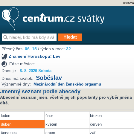
reklama
Přesný čas:
06
15
/ týden v roce:
32
Znamení Horoskopu:
Lev
Fáze měsíce:
Dnes je:
8. 8. 2026 Sobota
Soběslav
Dnes má svátek:
Významné dny:
Mezinárodní den ženského orgasmu
Jmenný seznam podle abecedy
Abecední seznam jmen, včetně jejich popularity pro výběr jména
dítě.
leden
únor
březen
duben
květen
červen
červenec
srpen
září