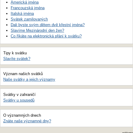
Americká jména
Francouzská jména
Italská jména
Svátek zamilovaných
Dali byste svým dětem dvě křestní jména?
Slavíme Mezinárodní den žen?
Co říkáte na elektronická přání k svátku?
Tipy k svátku
Slavíte svátek?
Význam našich svátků
Naše svátky a jejich významy
Svátky v zahraničí
Svátky u sousedů
O významných dnech
Znáte naše významné dny?
reklama