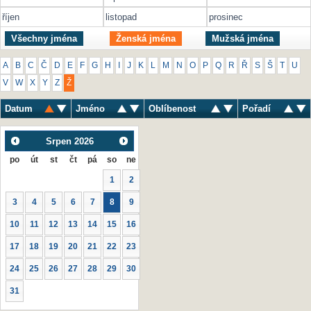
říjen
listopad
prosinec
Všechny jména
Ženská jména
Mužská jména
A
B
C
Č
D
E
F
G
H
I
J
K
L
M
N
O
P
Q
R
Ř
S
Š
T
U
V
W
X
Y
Z
Ž
Datum
Jméno
Oblíbenost
Pořadí
Srpen
2026
po
út
st
čt
pá
so
ne
1
2
3
4
5
6
7
8
9
10
11
12
13
14
15
16
17
18
19
20
21
22
23
24
25
26
27
28
29
30
31