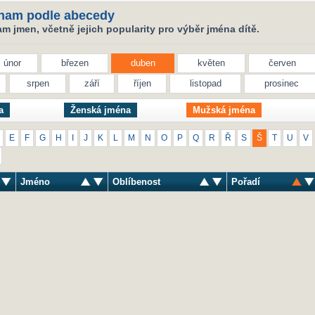
nam podle abecedy
 jmen, včetně jejich popularity pro výběr jména dítě.
únor
březen
duben
květen
červen
srpen
září
říjen
listopad
prosinec
a
Ženská jména
Mužská jména
E
F
G
H
I
J
K
L
M
N
O
P
Q
R
Ř
S
Š
T
U
V
Jméno
Oblíbenost
Pořadí