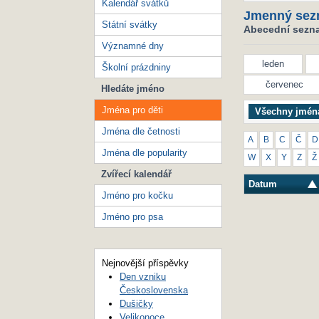
Kalendář svátků
Jmenný sez
Státní svátky
Abecední seznam
Významné dny
leden
Školní prázdniny
červenec
Hledáte jméno
Jména pro děti
Všechny jmén
Jména dle četnosti
A
B
C
Č
D
Jména dle popularity
W
X
Y
Z
Ž
Zvířecí kalendář
Datum
Jméno pro kočku
Jméno pro psa
Nejnovější příspěvky
Den vzniku
Československa
Dušičky
Velikonoce