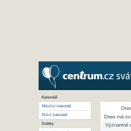
Kalendář
Měsíční kalendář
Dnes
Roční kalendář
Dnes má sv
Svátky
Významné 