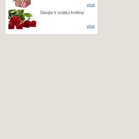
více
Darujte k svátku květiny
více