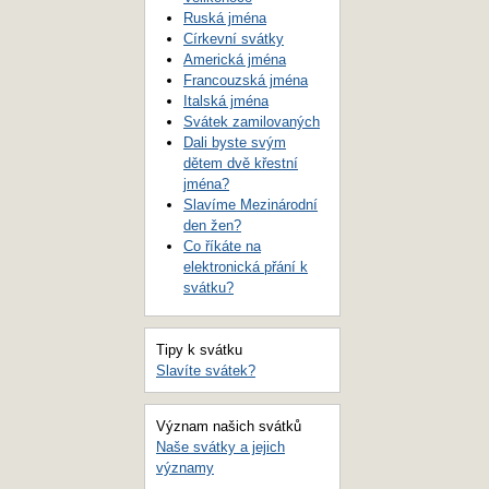
Ruská jména
Církevní svátky
Americká jména
Francouzská jména
Italská jména
Svátek zamilovaných
Dali byste svým
dětem dvě křestní
jména?
Slavíme Mezinárodní
den žen?
Co říkáte na
elektronická přání k
svátku?
Tipy k svátku
Slavíte svátek?
Význam našich svátků
Naše svátky a jejich
významy