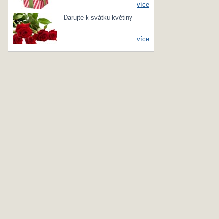
více
Darujte k svátku květiny
více