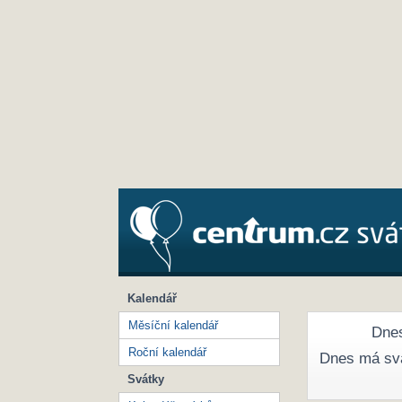
Kalendář
Měsíční kalendář
Dnes
Roční kalendář
Dnes má sv
Svátky