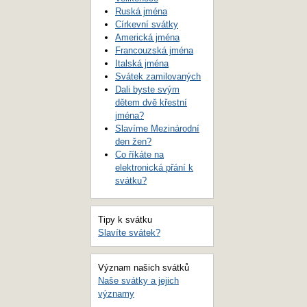
Ruská jména
Církevní svátky
Americká jména
Francouzská jména
Italská jména
Svátek zamilovaných
Dali byste svým
dětem dvě křestní
jména?
Slavíme Mezinárodní
den žen?
Co říkáte na
elektronická přání k
svátku?
Tipy k svátku
Slavíte svátek?
Význam našich svátků
Naše svátky a jejich
významy