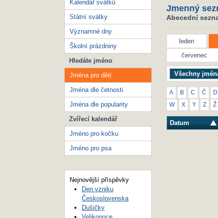
Kalendář svátků
Jmenný sez
Státní svátky
Abecední seznam
Významné dny
leden
Školní prázdniny
červenec
Hledáte jméno
Všechny jmén
Jména pro děti
Jména dle četnosti
A
B
C
Č
D
Jména dle popularity
W
X
Y
Z
Ž
Zvířecí kalendář
Datum
Jméno pro kočku
Jméno pro psa
Nejnovější příspěvky
Den vzniku
Československa
Dušičky
Velikonoce