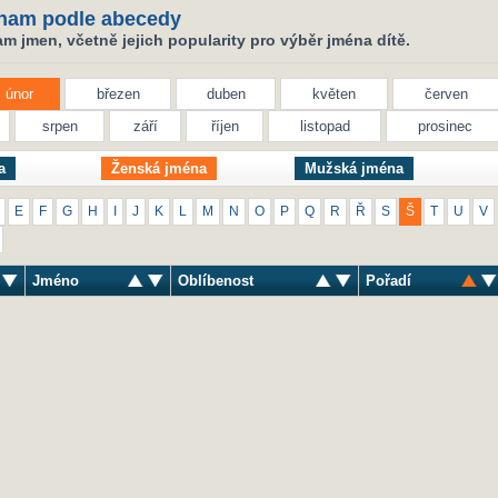
nam podle abecedy
 jmen, včetně jejich popularity pro výběr jména dítě.
únor
březen
duben
květen
červen
srpen
září
říjen
listopad
prosinec
a
Ženská jména
Mužská jména
E
F
G
H
I
J
K
L
M
N
O
P
Q
R
Ř
S
Š
T
U
V
Jméno
Oblíbenost
Pořadí