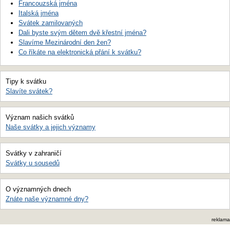
Francouzská jména
Italská jména
Svátek zamilovaných
Dali byste svým dětem dvě křestní jména?
Slavíme Mezinárodní den žen?
Co říkáte na elektronická přání k svátku?
Tipy k svátku
Slavíte svátek?
Význam našich svátků
Naše svátky a jejich významy
Svátky v zahraničí
Svátky u sousedů
O významných dnech
Znáte naše významné dny?
reklama