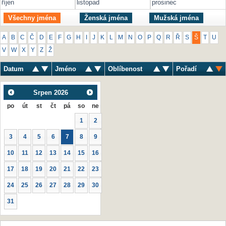
říjen
listopad
prosinec
Všechny jména
Ženská jména
Mužská jména
A
B
C
Č
D
E
F
G
H
I
J
K
L
M
N
O
P
Q
R
Ř
S
Š
T
U
V
W
X
Y
Z
Ž
Datum
Jméno
Oblíbenost
Pořadí
Srpen
2026
po
út
st
čt
pá
so
ne
1
2
3
4
5
6
7
8
9
10
11
12
13
14
15
16
17
18
19
20
21
22
23
24
25
26
27
28
29
30
31