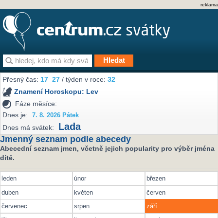
reklama
Přesný čas:
17
27
/ týden v roce:
32
Znamení Horoskopu:
Lev
Fáze měsíce:
Dnes je:
7. 8. 2026 Pátek
Lada
Dnes má svátek:
Jmenný seznam podle abecedy
Abecední seznam jmen, včetně jejich popularity pro výběr jména
dítě.
leden
únor
březen
duben
květen
červen
červenec
srpen
září