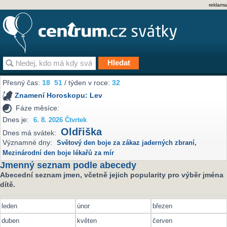
reklama
Přesný čas:
18
51
/ týden v roce:
32
Znamení Horoskopu:
Lev
Fáze měsíce:
Dnes je:
6. 8. 2026 Čtvrtek
Oldřiška
Dnes má svátek:
Významné dny:
Světový den boje za zákaz jaderných zbraní
,
Mezinárodní den boje lékařů za mír
Jmenný seznam podle abecedy
Abecední seznam jmen, včetně jejich popularity pro výběr jména
dítě.
leden
únor
březen
duben
květen
červen