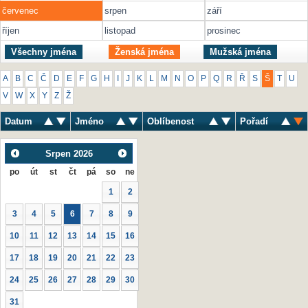
červenec
srpen
září
říjen
listopad
prosinec
Všechny jména
Ženská jména
Mužská jména
A
B
C
Č
D
E
F
G
H
I
J
K
L
M
N
O
P
Q
R
Ř
S
Š
T
U
V
W
X
Y
Z
Ž
Datum
Jméno
Oblíbenost
Pořadí
Srpen
2026
po
út
st
čt
pá
so
ne
1
2
3
4
5
6
7
8
9
10
11
12
13
14
15
16
17
18
19
20
21
22
23
24
25
26
27
28
29
30
31