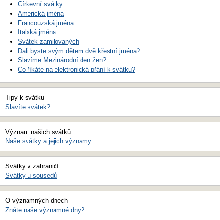
Církevní svátky
Americká jména
Francouzská jména
Italská jména
Svátek zamilovaných
Dali byste svým dětem dvě křestní jména?
Slavíme Mezinárodní den žen?
Co říkáte na elektronická přání k svátku?
Tipy k svátku
Slavíte svátek?
Význam našich svátků
Naše svátky a jejich významy
Svátky v zahraničí
Svátky u sousedů
O významných dnech
Znáte naše významné dny?