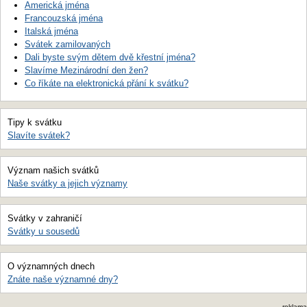
Americká jména
Francouzská jména
Italská jména
Svátek zamilovaných
Dali byste svým dětem dvě křestní jména?
Slavíme Mezinárodní den žen?
Co říkáte na elektronická přání k svátku?
Tipy k svátku
Slavíte svátek?
Význam našich svátků
Naše svátky a jejich významy
Svátky v zahraničí
Svátky u sousedů
O významných dnech
Znáte naše významné dny?
reklama