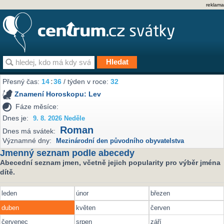
reklama
Přesný čas:
14
:
36
/ týden v roce:
32
Znamení Horoskopu:
Lev
Fáze měsíce:
Dnes je:
9. 8. 2026 Neděle
Roman
Dnes má svátek:
Významné dny:
Mezinárodní den původního obyvatelstva
Jmenný seznam podle abecedy
Abecední seznam jmen, včetně jejich popularity pro výběr jména
dítě.
leden
únor
březen
duben
květen
červen
červenec
srpen
září