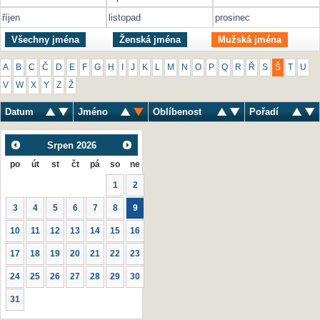
říjen
listopad
prosinec
Všechny jména
Ženská jména
Mužská jména
A
B
C
Č
D
E
F
G
H
I
J
K
L
M
N
O
P
Q
R
Ř
S
Š
T
U
V
W
X
Y
Z
Ž
Datum
Jméno
Oblíbenost
Pořadí
Srpen
2026
po
út
st
čt
pá
so
ne
1
2
3
4
5
6
7
8
9
10
11
12
13
14
15
16
17
18
19
20
21
22
23
24
25
26
27
28
29
30
31