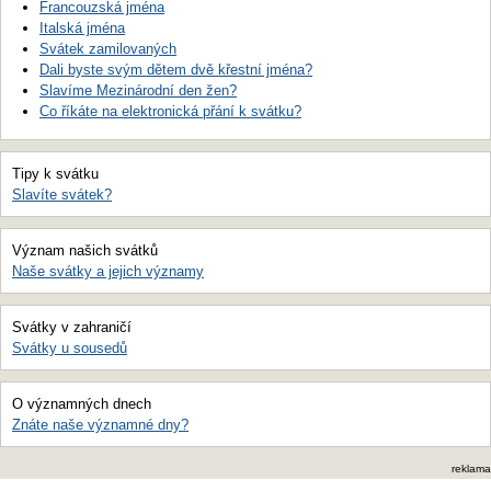
Francouzská jména
Italská jména
Svátek zamilovaných
Dali byste svým dětem dvě křestní jména?
Slavíme Mezinárodní den žen?
Co říkáte na elektronická přání k svátku?
Tipy k svátku
Slavíte svátek?
Význam našich svátků
Naše svátky a jejich významy
Svátky v zahraničí
Svátky u sousedů
O významných dnech
Znáte naše významné dny?
reklama