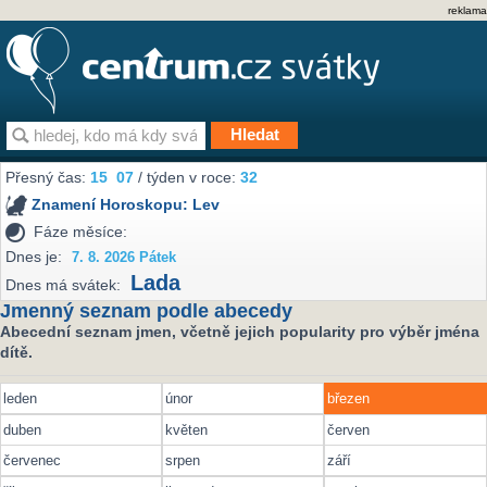
reklama
Přesný čas:
15
:
07
/ týden v roce:
32
Znamení Horoskopu:
Lev
Fáze měsíce:
Dnes je:
7. 8. 2026 Pátek
Lada
Dnes má svátek:
Jmenný seznam podle abecedy
Abecední seznam jmen, včetně jejich popularity pro výběr jména
dítě.
leden
únor
březen
duben
květen
červen
červenec
srpen
září