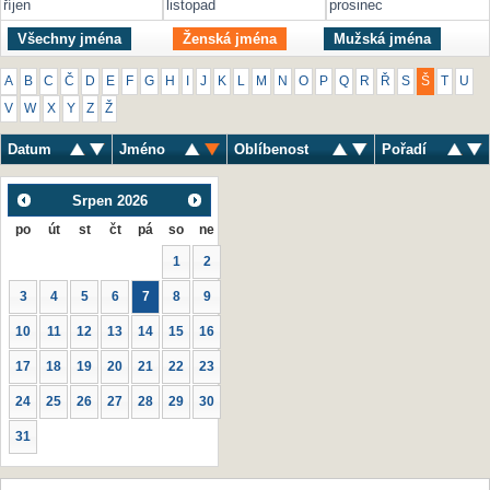
říjen
listopad
prosinec
Všechny jména
Ženská jména
Mužská jména
A
B
C
Č
D
E
F
G
H
I
J
K
L
M
N
O
P
Q
R
Ř
S
Š
T
U
V
W
X
Y
Z
Ž
Datum
Jméno
Oblíbenost
Pořadí
Srpen
2026
po
út
st
čt
pá
so
ne
1
2
3
4
5
6
7
8
9
10
11
12
13
14
15
16
17
18
19
20
21
22
23
24
25
26
27
28
29
30
31