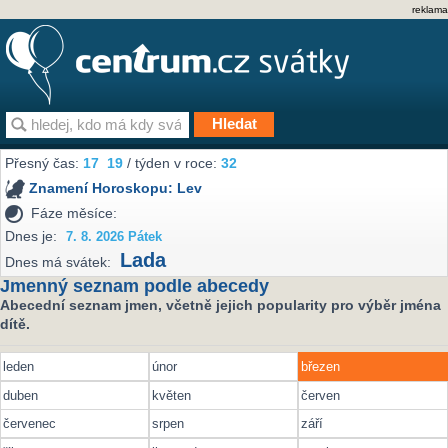
reklama
Přesný čas:
17
:
19
/ týden v roce:
32
Znamení Horoskopu:
Lev
Fáze měsíce:
Dnes je:
7. 8. 2026 Pátek
Lada
Dnes má svátek:
Jmenný seznam podle abecedy
Abecední seznam jmen, včetně jejich popularity pro výběr jména
dítě.
leden
únor
březen
duben
květen
červen
červenec
srpen
září