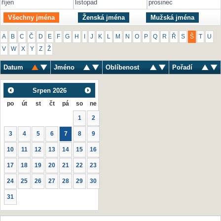
říjen
listopad
prosinec
Všechny jména
Ženská jména
Mužská jména
A
B
C
Č
D
E
F
G
H
I
J
K
L
M
N
O
P
Q
R
Ř
S
Š
T
U
V
W
X
Y
Z
Ž
Datum
Jméno
Oblíbenost
Pořadí
Srpen
2026
po
út
st
čt
pá
so
ne
1
2
3
4
5
6
7
8
9
10
11
12
13
14
15
16
17
18
19
20
21
22
23
24
25
26
27
28
29
30
31