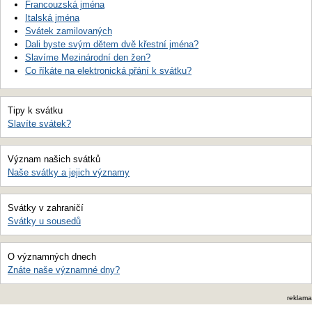
Francouzská jména
Italská jména
Svátek zamilovaných
Dali byste svým dětem dvě křestní jména?
Slavíme Mezinárodní den žen?
Co říkáte na elektronická přání k svátku?
Tipy k svátku
Slavíte svátek?
Význam našich svátků
Naše svátky a jejich významy
Svátky v zahraničí
Svátky u sousedů
O významných dnech
Znáte naše významné dny?
reklama