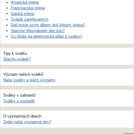
Americká jména
Francouzská jména
Italská jména
Svátek zamilovaných
Dali byste svým dětem dvě křestní jména?
Slavíme Mezinárodní den žen?
Co říkáte na elektronická přání k svátku?
Tipy k svátku
Slavíte svátek?
Význam našich svátků
Naše svátky a jejich významy
Svátky v zahraničí
Svátky u sousedů
O významných dnech
Znáte naše významné dny?
reklama