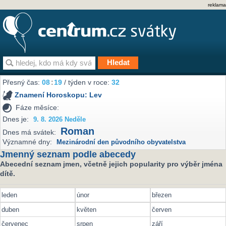
reklama
Přesný čas:
08
:
19
/ týden v roce:
32
Znamení Horoskopu:
Lev
Fáze měsíce:
Dnes je:
9. 8. 2026 Neděle
Roman
Dnes má svátek:
Významné dny:
Mezinárodní den původního obyvatelstva
Jmenný seznam podle abecedy
Abecední seznam jmen, včetně jejich popularity pro výběr jména
dítě.
leden
únor
březen
duben
květen
červen
červenec
srpen
září