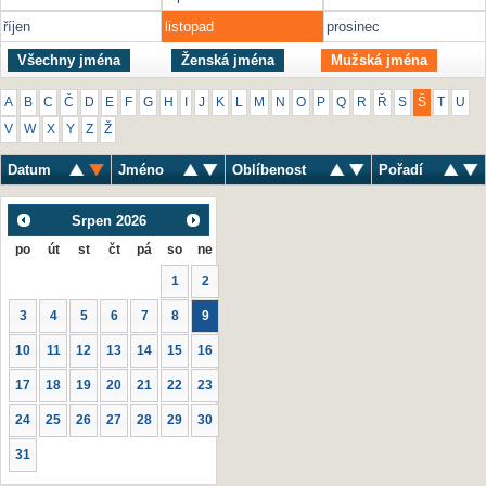
říjen
listopad
prosinec
Všechny jména
Ženská jména
Mužská jména
A
B
C
Č
D
E
F
G
H
I
J
K
L
M
N
O
P
Q
R
Ř
S
Š
T
U
V
W
X
Y
Z
Ž
Datum
Jméno
Oblíbenost
Pořadí
Srpen
2026
po
út
st
čt
pá
so
ne
1
2
3
4
5
6
7
8
9
10
11
12
13
14
15
16
17
18
19
20
21
22
23
24
25
26
27
28
29
30
31