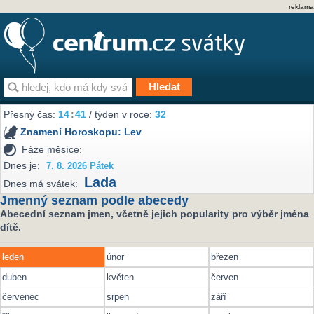
reklama
Přesný čas:
14
:
41
/ týden v roce:
32
Znamení Horoskopu:
Lev
Fáze měsíce:
Dnes je:
7. 8. 2026 Pátek
Lada
Dnes má svátek:
Jmenný seznam podle abecedy
Abecední seznam jmen, včetně jejich popularity pro výběr jména
dítě.
leden
únor
březen
duben
květen
červen
červenec
srpen
září