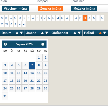
říjen
listopad
prosinec
Všechny jména
Ženská jména
Mužská jména
A
B
C
Č
D
E
F
G
H
I
J
K
L
M
N
O
P
Q
R
Ř
S
Š
T
U
V
W
X
Y
Z
Ž
Datum
Jméno
Oblíbenost
Pořadí
Srpen
2026
po
út
st
čt
pá
so
ne
1
2
3
4
5
6
7
8
9
10
11
12
13
14
15
16
17
18
19
20
21
22
23
24
25
26
27
28
29
30
31