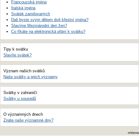
Francouzská jména
Italská jména
Svátek zamilovaných
Dali byste svým dětem dvě křestní jména?
Slavíme Mezinárodní den žen?
Co říkáte na elektronická přání k svátku?
Tipy k svátku
Slavíte svátek?
Význam našich svátků
Naše svátky a jejich významy
Svátky v zahraničí
Svátky u sousedů
O významných dnech
Znáte naše významné dny?
reklama