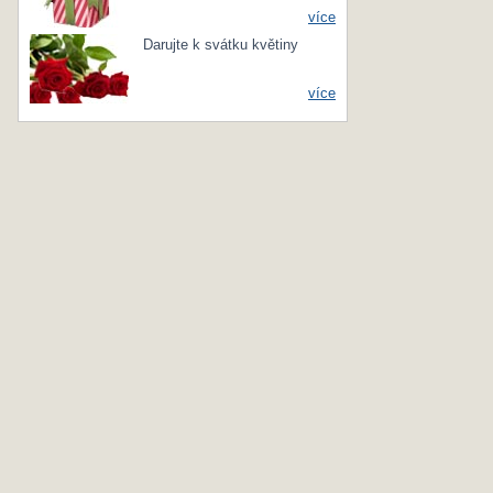
více
Darujte k svátku květiny
více