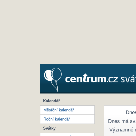
Kalendář
Měsíční kalendář
Dnes
Roční kalendář
Dnes má sv
Svátky
Významné 