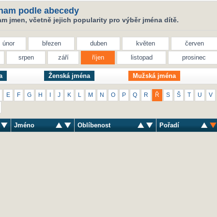
nam podle abecedy
 jmen, včetně jejich popularity pro výběr jména dítě.
únor
březen
duben
květen
červen
srpen
září
říjen
listopad
prosinec
a
Ženská jména
Mužská jména
E
F
G
H
I
J
K
L
M
N
O
P
Q
R
Ř
S
Š
T
U
V
Jméno
Oblíbenost
Pořadí