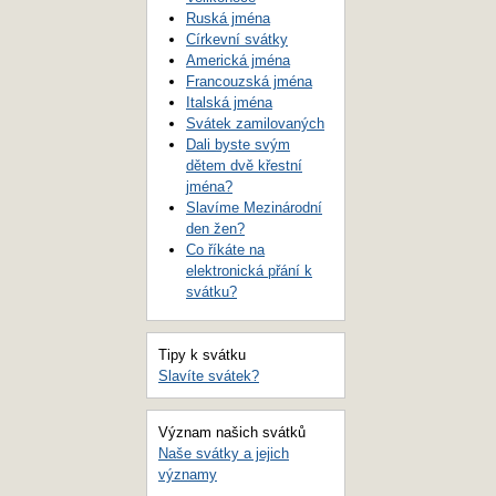
Ruská jména
Církevní svátky
Americká jména
Francouzská jména
Italská jména
Svátek zamilovaných
Dali byste svým
dětem dvě křestní
jména?
Slavíme Mezinárodní
den žen?
Co říkáte na
elektronická přání k
svátku?
Tipy k svátku
Slavíte svátek?
Význam našich svátků
Naše svátky a jejich
významy