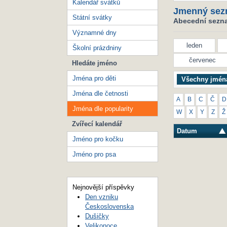
Kalendář svátků
Jmenný sez
Státní svátky
Abecední seznam
Významné dny
leden
Školní prázdniny
červenec
Hledáte jméno
Jména pro děti
Všechny jmén
Jména dle četnosti
A
B
C
Č
D
Jména dle popularity
W
X
Y
Z
Ž
Zvířecí kalendář
Datum
Jméno pro kočku
Jméno pro psa
Nejnovější příspěvky
Den vzniku
Československa
Dušičky
Velikonoce