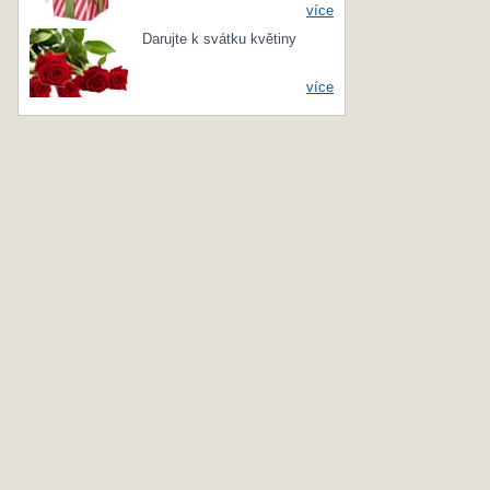
více
Darujte k svátku květiny
více