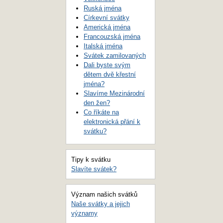
Ruská jména
Církevní svátky
Americká jména
Francouzská jména
Italská jména
Svátek zamilovaných
Dali byste svým
dětem dvě křestní
jména?
Slavíme Mezinárodní
den žen?
Co říkáte na
elektronická přání k
svátku?
Tipy k svátku
Slavíte svátek?
Význam našich svátků
Naše svátky a jejich
významy