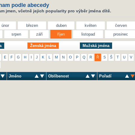
nam podle abecedy
 jmen, včetně jejich popularity pro výběr jména dítě.
únor
březen
duben
květen
červen
srpen
září
říjen
listopad
prosinec
a
Ženská jména
Mužská jména
E
F
G
H
I
J
K
L
M
N
O
P
Q
R
Ř
S
Š
T
U
V
Jméno
Oblíbenost
Pořadí