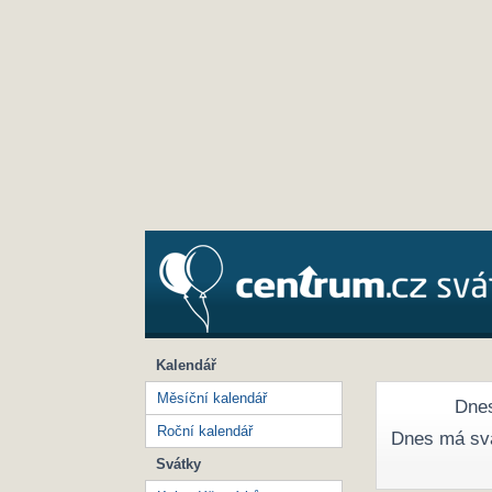
Kalendář
Měsíční kalendář
Dnes
Roční kalendář
Dnes má sv
Svátky