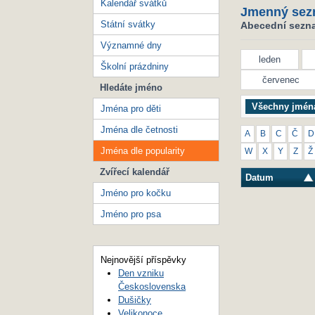
Kalendář svátků
Jmenný sez
Státní svátky
Abecední seznam
Významné dny
leden
Školní prázdniny
červenec
Hledáte jméno
Všechny jmén
Jména pro děti
Jména dle četnosti
A
B
C
Č
D
Jména dle popularity
W
X
Y
Z
Ž
Zvířecí kalendář
Datum
Jméno pro kočku
Jméno pro psa
Nejnovější příspěvky
Den vzniku
Československa
Dušičky
Velikonoce