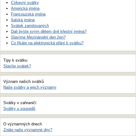
Církevní svátky
Americká jména
Francouzská jména
Italská jména
Svátek zamilovaných
Dali byste svým dětem dvě křestní jména?
Slavíme Mezinárodní den žen?
Co říkáte na elektronická přání k svátku?
Tipy k svátku
Slavíte svátek?
Význam našich svátků
Naše svátky a jejich významy
Svátky v zahraničí
Svátky u sousedů
O významných dnech
Znáte naše významné dny?