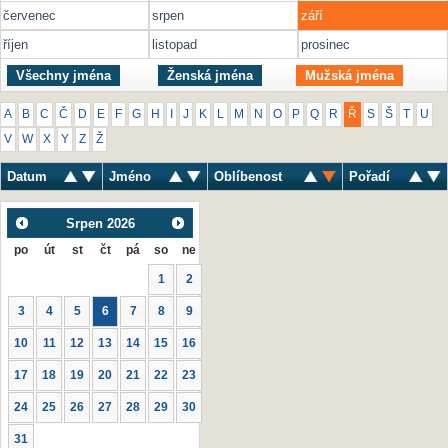
červenec
srpen
září
říjen
listopad
prosinec
Všechny jména
Ženská jména
Mužská jména
A
B
C
Č
D
E
F
G
H
I
J
K
L
M
N
O
P
Q
R
Ř
S
Š
T
U
V
W
X
Y
Z
Ž
Datum
Jméno
Oblíbenost
Pořadí
Srpen
2026
po
út
st
čt
pá
so
ne
1
2
3
4
5
6
7
8
9
10
11
12
13
14
15
16
17
18
19
20
21
22
23
24
25
26
27
28
29
30
31