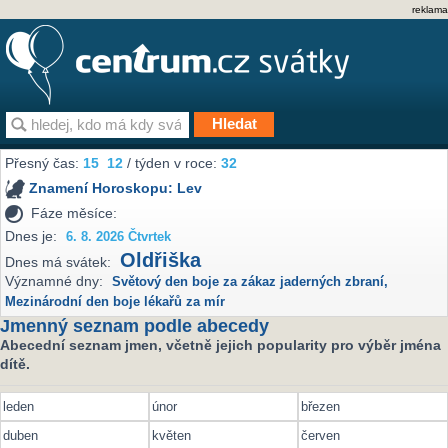
reklama
Přesný čas:
15
12
/ týden v roce:
32
Znamení Horoskopu:
Lev
Fáze měsíce:
Dnes je:
6. 8. 2026 Čtvrtek
Oldřiška
Dnes má svátek:
Významné dny:
Světový den boje za zákaz jaderných zbraní
,
Mezinárodní den boje lékařů za mír
Jmenný seznam podle abecedy
Abecední seznam jmen, včetně jejich popularity pro výběr jména
dítě.
leden
únor
březen
duben
květen
červen