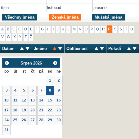
říjen
listopad
prosinec
Všechny jména
Ženská jména
Mužská jména
A
B
C
Č
D
E
F
G
H
I
J
K
L
M
N
O
P
Q
R
Ř
S
Š
T
U
V
W
X
Y
Z
Ž
Datum
Jméno
Oblíbenost
Pořadí
Srpen
2026
po
út
st
čt
pá
so
ne
1
2
3
4
5
6
7
8
9
10
11
12
13
14
15
16
17
18
19
20
21
22
23
24
25
26
27
28
29
30
31