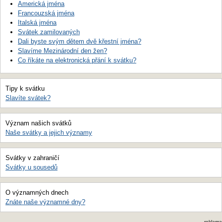
Americká jména
Francouzská jména
Italská jména
Svátek zamilovaných
Dali byste svým dětem dvě křestní jména?
Slavíme Mezinárodní den žen?
Co říkáte na elektronická přání k svátku?
Tipy k svátku
Slavíte svátek?
Význam našich svátků
Naše svátky a jejich významy
Svátky v zahraničí
Svátky u sousedů
O významných dnech
Znáte naše významné dny?
reklama