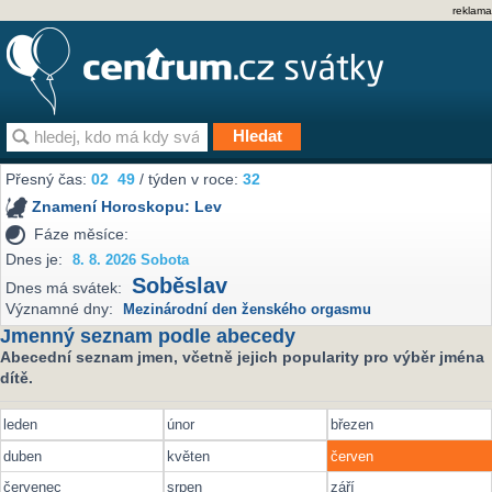
reklama
Přesný čas:
02
49
/ týden v roce:
32
Znamení Horoskopu:
Lev
Fáze měsíce:
Dnes je:
8. 8. 2026 Sobota
Soběslav
Dnes má svátek:
Významné dny:
Mezinárodní den ženského orgasmu
Jmenný seznam podle abecedy
Abecední seznam jmen, včetně jejich popularity pro výběr jména
dítě.
leden
únor
březen
duben
květen
červen
červenec
srpen
září