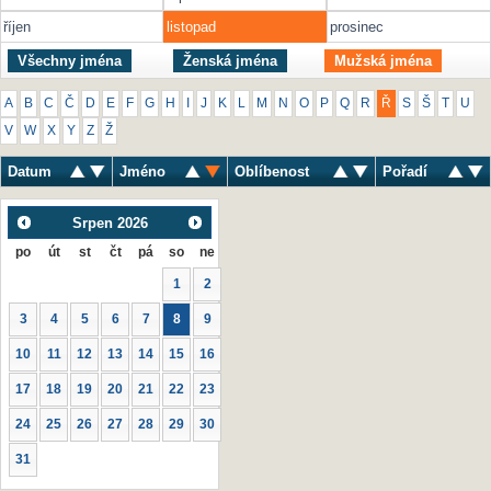
říjen
listopad
prosinec
Všechny jména
Ženská jména
Mužská jména
A
B
C
Č
D
E
F
G
H
I
J
K
L
M
N
O
P
Q
R
Ř
S
Š
T
U
V
W
X
Y
Z
Ž
Datum
Jméno
Oblíbenost
Pořadí
Srpen
2026
po
út
st
čt
pá
so
ne
1
2
3
4
5
6
7
8
9
10
11
12
13
14
15
16
17
18
19
20
21
22
23
24
25
26
27
28
29
30
31