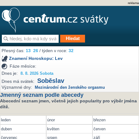
reklama
Přesný čas:
13
:
26
/ týden v roce:
32
Znamení Horoskopu:
Lev
Fáze měsíce:
Dnes je:
8. 8. 2026 Sobota
Soběslav
Dnes má svátek:
Významné dny:
Mezinárodní den ženského orgasmu
Jmenný seznam podle abecedy
Abecední seznam jmen, včetně jejich popularity pro výběr jména
dítě.
leden
únor
březen
duben
květen
červen
červenec
srpen
září