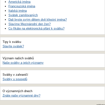
Americká jména
Francouzská jména
Italská jména
Svátek zamilovaných
Dali byste svým dětem dvě křestní jména?
Slavíme Mezinárodní den žen?
Co říkáte na elektronická přání k svátku?
Tipy k svátku
Slavíte svátek?
Význam našich svátků
Naše svátky a jejich významy
Svátky v zahraničí
Svátky u sousedů
O významných dnech
Znáte naše významné dny?
reklama