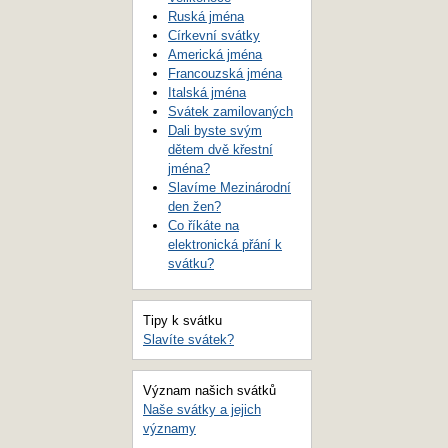
Ruská jména
Církevní svátky
Americká jména
Francouzská jména
Italská jména
Svátek zamilovaných
Dali byste svým
dětem dvě křestní
jména?
Slavíme Mezinárodní
den žen?
Co říkáte na
elektronická přání k
svátku?
Tipy k svátku
Slavíte svátek?
Význam našich svátků
Naše svátky a jejich
významy