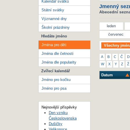
Kalendář svátků
Jmenný sez
Státní svátky
Abecední seznam
Významné dny
leden
Školní prázdniny
červenec
Hledáte jméno
Jména pro děti
Všechny jmén
Jména dle četnosti
A
B
C
Č
D
Jména dle popularity
W
X
Y
Z
Ž
Zvířecí kalendář
Datum
Jméno pro kočku
Jméno pro psa
Nejnovější příspěvky
Den vzniku
Československa
Dušičky
Velikonoce