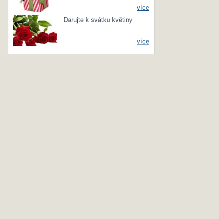
více
Darujte k svátku květiny
více