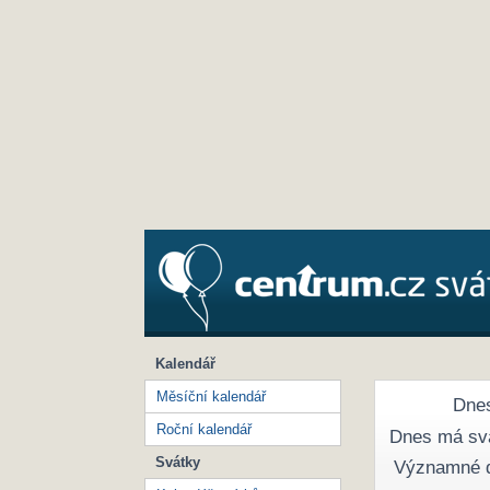
Kalendář
Měsíční kalendář
Dnes
Roční kalendář
Dnes má sv
Svátky
Významné 