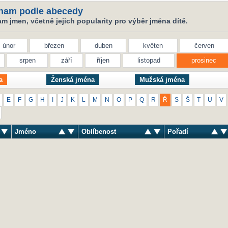
nam podle abecedy
 jmen, včetně jejich popularity pro výběr jména dítě.
únor
březen
duben
květen
červen
srpen
září
říjen
listopad
prosinec
a
Ženská jména
Mužská jména
E
F
G
H
I
J
K
L
M
N
O
P
Q
R
Ř
S
Š
T
U
V
Jméno
Oblíbenost
Pořadí