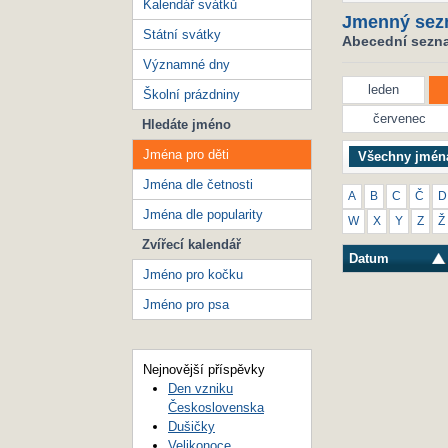
Kalendář svátků
Jmenný sez
Státní svátky
Abecední seznam
Významné dny
leden
Školní prázdniny
červenec
Hledáte jméno
Jména pro děti
Všechny jmén
Jména dle četnosti
A
B
C
Č
D
Jména dle popularity
W
X
Y
Z
Ž
Zvířecí kalendář
Datum
Jméno pro kočku
Jméno pro psa
Nejnovější příspěvky
Den vzniku
Československa
Dušičky
Velikonoce