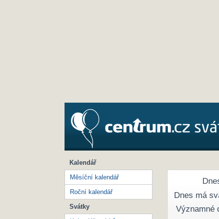
Kalendář
Měsíční kalendář
Dnes
Roční kalendář
Dnes má sv
Svátky
Významné 