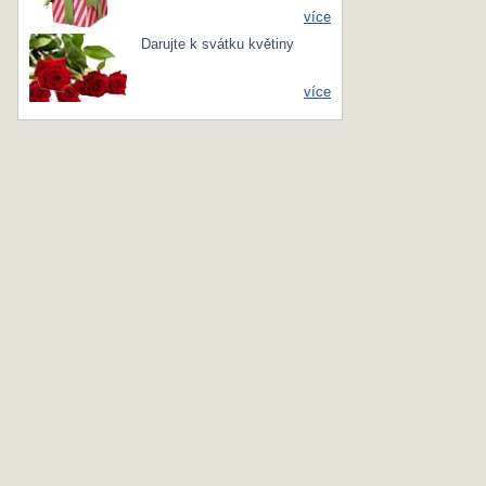
více
Darujte k svátku květiny
více