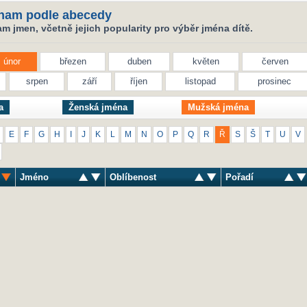
nam podle abecedy
 jmen, včetně jejich popularity pro výběr jména dítě.
únor
březen
duben
květen
červen
srpen
září
říjen
listopad
prosinec
a
Ženská jména
Mužská jména
E
F
G
H
I
J
K
L
M
N
O
P
Q
R
Ř
S
Š
T
U
V
Jméno
Oblíbenost
Pořadí