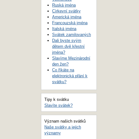
Ruská jména
Církevní svátky
Americká jména
Francouzská jména
Italská jména
Svátek zamilovaných
Dali byste svým
dětem dvě křestní
jména?
Slavíme Mezinárodní
den žen?
Co říkáte na
elektronická přání k
svátku?
Tipy k svátku
Slavíte svátek?
Význam našich svátků
Naše svátky a jejich
významy