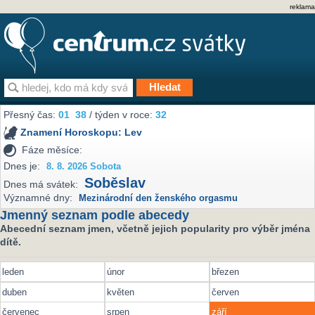
reklama
Přesný čas:
01
38
/ týden v roce:
32
Znamení Horoskopu:
Lev
Fáze měsíce:
Dnes je:
8. 8. 2026 Sobota
Soběslav
Dnes má svátek:
Významné dny:
Mezinárodní den ženského orgasmu
Jmenný seznam podle abecedy
Abecední seznam jmen, včetně jejich popularity pro výběr jména
dítě.
leden
únor
březen
duben
květen
červen
červenec
srpen
září