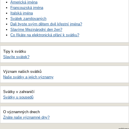
Americká jména
Francouzská jména
Italská jména
Svátek zamilovaných
Dali byste svým dětem dvě křestní jména?
Slavíme Mezinárodní den žen?
Co říkáte na elektronická přání k svátku?
Tipy k svátku
Slavíte svátek?
Význam našich svátků
Naše svátky a jejich významy
Svátky v zahraničí
Svátky u sousedů
O významných dnech
Znáte naše významné dny?
reklama