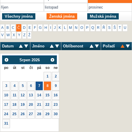
říjen
listopad
prosinec
Všechny jména
Ženská jména
Mužská jména
A
B
C
Č
D
E
F
G
H
I
J
K
L
M
N
O
P
Q
R
Ř
S
Š
T
U
V
W
X
Y
Z
Ž
Datum
Jméno
Oblíbenost
Pořadí
Srpen
2026
po
út
st
čt
pá
so
ne
1
2
3
4
5
6
7
8
9
10
11
12
13
14
15
16
17
18
19
20
21
22
23
24
25
26
27
28
29
30
31