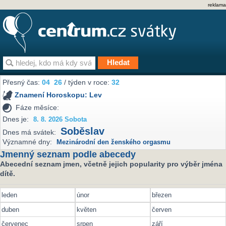
reklama
Přesný čas:
04
26
/ týden v roce:
32
Znamení Horoskopu:
Lev
Fáze měsíce:
Dnes je:
8. 8. 2026 Sobota
Soběslav
Dnes má svátek:
Významné dny:
Mezinárodní den ženského orgasmu
Jmenný seznam podle abecedy
Abecední seznam jmen, včetně jejich popularity pro výběr jména
dítě.
leden
únor
březen
duben
květen
červen
červenec
srpen
září