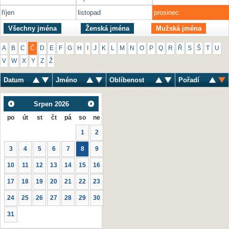
říjen
listopad
prosinec
Všechny jména
Ženská jména
Mužská jména
A
B
C
Č
D
E
F
G
H
I
J
K
L
M
N
O
P
Q
R
Ř
S
Š
T
U
V
W
X
Y
Z
Ž
Datum
Jméno
Oblíbenost
Pořadí
Srpen
2026
po
út
st
čt
pá
so
ne
1
2
3
4
5
6
7
8
9
10
11
12
13
14
15
16
17
18
19
20
21
22
23
24
25
26
27
28
29
30
31