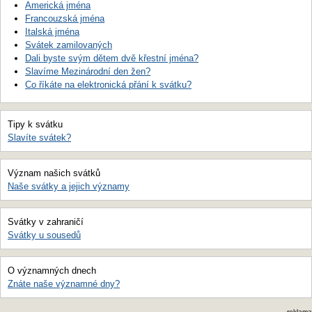
Americká jména
Francouzská jména
Italská jména
Svátek zamilovaných
Dali byste svým dětem dvě křestní jména?
Slavíme Mezinárodní den žen?
Co říkáte na elektronická přání k svátku?
Tipy k svátku
Slavíte svátek?
Význam našich svátků
Naše svátky a jejich významy
Svátky v zahraničí
Svátky u sousedů
O významných dnech
Znáte naše významné dny?
reklama