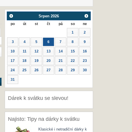
Srpen
2026
po
út
st
čt
pá
so
ne
1
2
3
4
5
6
7
8
9
10
11
12
13
14
15
16
17
18
19
20
21
22
23
24
25
26
27
28
29
30
31
Dárek k svátku se slevou!
Najisto: Tipy na dárky k svátku
Klasické i netradiční dárky k