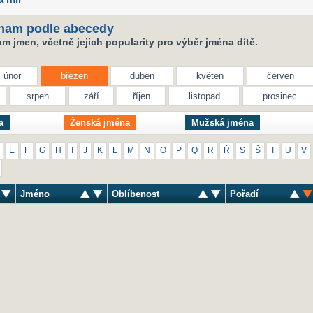
nam podle abecedy
 jmen, včetně jejich popularity pro výběr jména dítě.
únor
březen
duben
květen
červen
srpen
září
říjen
listopad
prosinec
a
Ženská jména
Mužská jména
E
F
G
H
I
J
K
L
M
N
O
P
Q
R
Ř
S
Š
T
U
V
Jméno
Oblíbenost
Pořadí