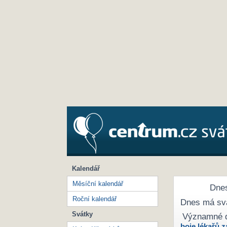
Kalendář
Měsíční kalendář
Dnes
Roční kalendář
Dnes má sv
Svátky
Významné 
boje lékařů z