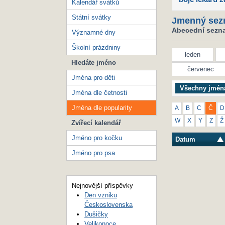
Kalendář svátků
Státní svátky
Jmenný sez
Abecední seznam
Významné dny
Školní prázdniny
leden
Hledáte jméno
červenec
Jména pro děti
Všechny jmén
Jména dle četnosti
Jména dle popularity
A
B
C
Č
D
W
X
Y
Z
Ž
Zvířecí kalendář
Jméno pro kočku
Datum
Jméno pro psa
Nejnovější příspěvky
Den vzniku
Československa
Dušičky
Velikonoce