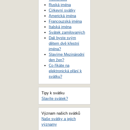
Ruská jména
Církevní svátky
Americká jména
Francouzská jména
Italská jména
Svátek zamilovaných
Dali byste svým
dětem dvě křestní
jména?
Slavíme Mezinárodní
den žen?
Co říkáte na
elektronická přání k
svátku?
Tipy k svátku
Slavíte svátek?
Význam našich svátků
Naše svátky a jejich
významy