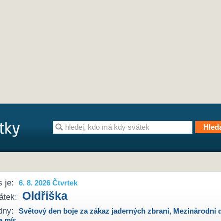
 je:
6. 8. 2026 Čtvrtek
Oldřiška
átek:
dny:
Světový den boje za zákaz jaderných zbraní
,
Mezinárodní 
a mír