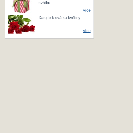
svátku
více
Darujte k svátku květiny
více