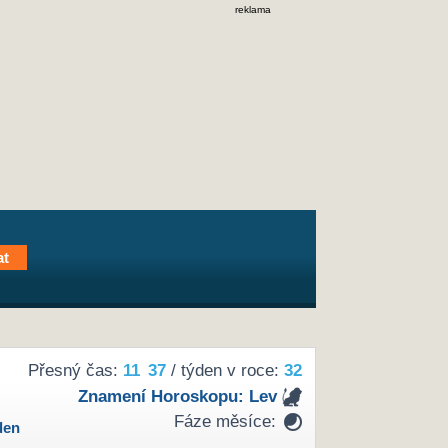
reklama
Přesný čas:
11
:
37
/ týden v roce:
32
Znamení Horoskopu:
Lev
Fáze měsíce:
den