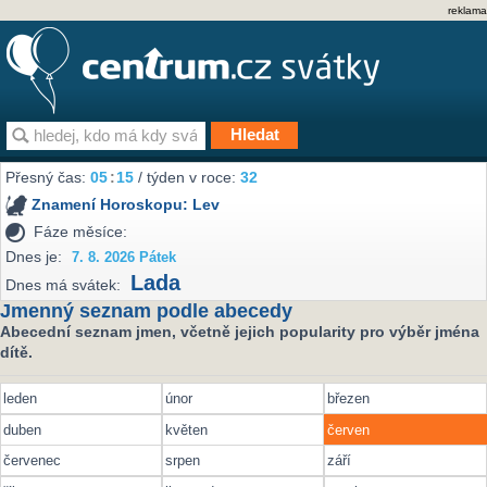
reklama
Přesný čas:
05
15
/ týden v roce:
32
Znamení Horoskopu:
Lev
Fáze měsíce:
Dnes je:
7. 8. 2026 Pátek
Lada
Dnes má svátek:
Jmenný seznam podle abecedy
Abecední seznam jmen, včetně jejich popularity pro výběr jména
dítě.
leden
únor
březen
duben
květen
červen
červenec
srpen
září