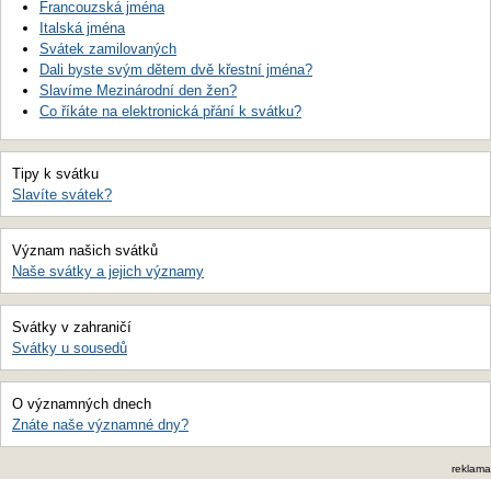
Francouzská jména
Italská jména
Svátek zamilovaných
Dali byste svým dětem dvě křestní jména?
Slavíme Mezinárodní den žen?
Co říkáte na elektronická přání k svátku?
Tipy k svátku
Slavíte svátek?
Význam našich svátků
Naše svátky a jejich významy
Svátky v zahraničí
Svátky u sousedů
O významných dnech
Znáte naše významné dny?
reklama