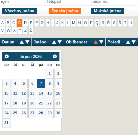
říjen
listopad
prosinec
Všechny jména
Ženská jména
Mužská jména
A
B
C
Č
D
E
F
G
H
I
J
K
L
M
N
O
P
Q
R
Ř
S
Š
T
U
V
W
X
Y
Z
Ž
Datum
Jméno
Oblíbenost
Pořadí
Srpen
2026
po
út
st
čt
pá
so
ne
1
2
3
4
5
6
7
8
9
10
11
12
13
14
15
16
17
18
19
20
21
22
23
24
25
26
27
28
29
30
31