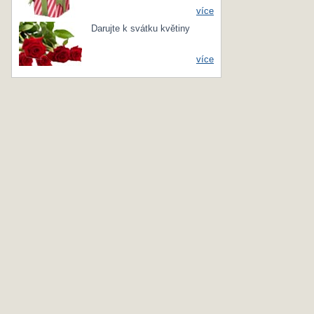
více
Darujte k svátku květiny
více