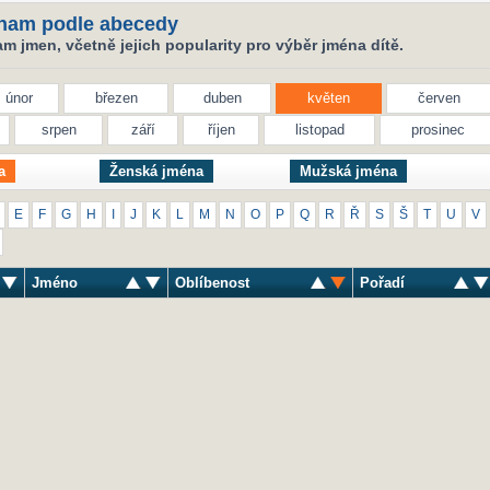
nam podle abecedy
 jmen, včetně jejich popularity pro výběr jména dítě.
únor
březen
duben
květen
červen
srpen
září
říjen
listopad
prosinec
a
Ženská jména
Mužská jména
E
F
G
H
I
J
K
L
M
N
O
P
Q
R
Ř
S
Š
T
U
V
Jméno
Oblíbenost
Pořadí