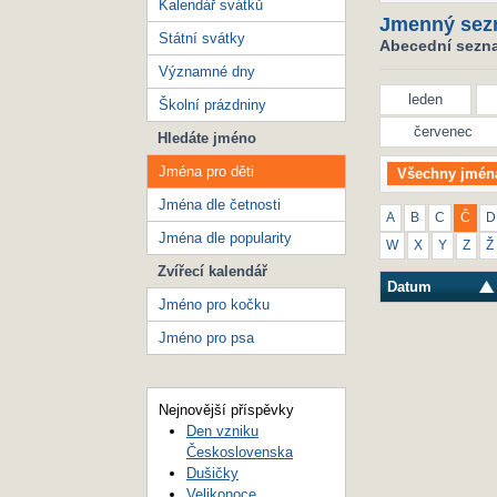
Kalendář svátků
Jmenný sez
Státní svátky
Abecední seznam
Významné dny
leden
Školní prázdniny
červenec
Hledáte jméno
Jména pro děti
Všechny jmén
Jména dle četnosti
A
B
C
Č
D
Jména dle popularity
W
X
Y
Z
Ž
Zvířecí kalendář
Datum
Jméno pro kočku
Jméno pro psa
Nejnovější příspěvky
Den vzniku
Československa
Dušičky
Velikonoce