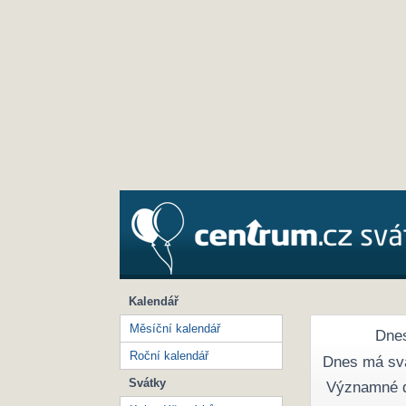
Kalendář
Měsíční kalendář
Dnes
Roční kalendář
Dnes má sv
Svátky
Významné 