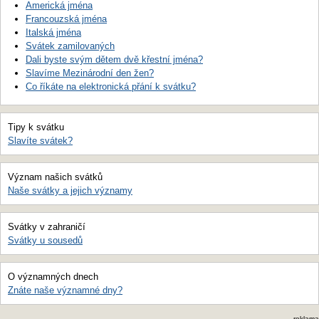
Americká jména
Francouzská jména
Italská jména
Svátek zamilovaných
Dali byste svým dětem dvě křestní jména?
Slavíme Mezinárodní den žen?
Co říkáte na elektronická přání k svátku?
Tipy k svátku
Slavíte svátek?
Význam našich svátků
Naše svátky a jejich významy
Svátky v zahraničí
Svátky u sousedů
O významných dnech
Znáte naše významné dny?
reklama