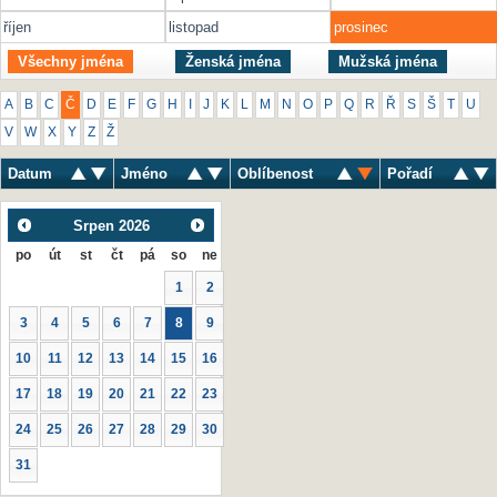
říjen
listopad
prosinec
Všechny jména
Ženská jména
Mužská jména
A
B
C
Č
D
E
F
G
H
I
J
K
L
M
N
O
P
Q
R
Ř
S
Š
T
U
V
W
X
Y
Z
Ž
Datum
Jméno
Oblíbenost
Pořadí
Srpen
2026
po
út
st
čt
pá
so
ne
1
2
3
4
5
6
7
8
9
10
11
12
13
14
15
16
17
18
19
20
21
22
23
24
25
26
27
28
29
30
31