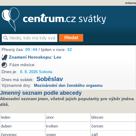
reklama
Přesný čas:
09
:
44
/ týden v roce:
32
Znamení Horoskopu:
Lev
Fáze měsíce:
Dnes je:
8. 8. 2026 Sobota
Soběslav
Dnes má svátek:
Významné dny:
Mezinárodní den ženského orgasmu
Jmenný seznam podle abecedy
Abecední seznam jmen, včetně jejich popularity pro výběr jména
dítě.
leden
únor
březen
duben
květen
červen
červenec
srpen
září