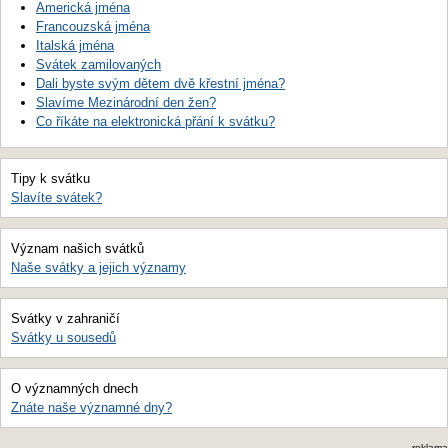
Americká jména
Francouzská jména
Italská jména
Svátek zamilovaných
Dali byste svým dětem dvě křestní jména?
Slavíme Mezinárodní den žen?
Co říkáte na elektronická přání k svátku?
Tipy k svátku
Slavíte svátek?
Význam našich svátků
Naše svátky a jejich významy
Svátky v zahraničí
Svátky u sousedů
O významných dnech
Znáte naše významné dny?
reklama