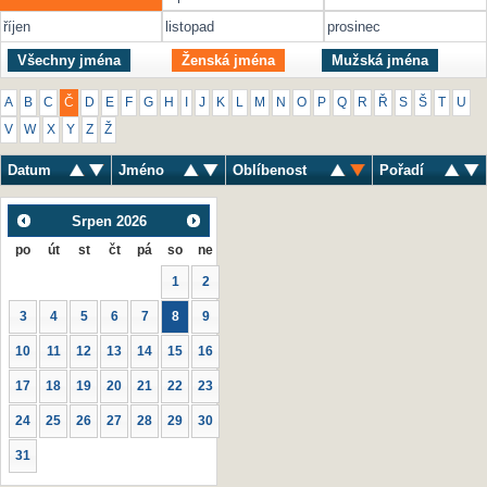
říjen
listopad
prosinec
Všechny jména
Ženská jména
Mužská jména
A
B
C
Č
D
E
F
G
H
I
J
K
L
M
N
O
P
Q
R
Ř
S
Š
T
U
V
W
X
Y
Z
Ž
Datum
Jméno
Oblíbenost
Pořadí
Srpen
2026
po
út
st
čt
pá
so
ne
1
2
3
4
5
6
7
8
9
10
11
12
13
14
15
16
17
18
19
20
21
22
23
24
25
26
27
28
29
30
31