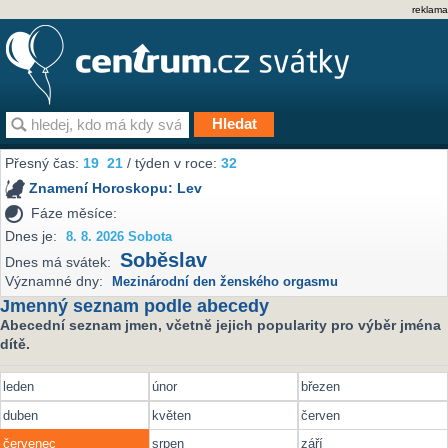
reklama
Přesný čas:
19
21
/ týden v roce:
32
Znamení Horoskopu:
Lev
Fáze měsíce:
Dnes je:
8. 8. 2026 Sobota
Soběslav
Dnes má svátek:
Významné dny:
Mezinárodní den ženského orgasmu
Jmenný seznam podle abecedy
Abecední seznam jmen, včetně jejich popularity pro výběr jména
dítě.
leden
únor
březen
duben
květen
červen
červenec
srpen
září