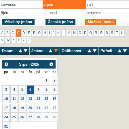
červenec
srpen
září
říjen
listopad
prosinec
Všechny jména
Ženská jména
Mužská jména
A
B
C
Č
D
E
F
G
H
I
J
K
L
M
N
O
P
Q
R
Ř
S
Š
T
U
V
W
X
Y
Z
Ž
Datum
Jméno
Oblíbenost
Pořadí
Srpen
2026
po
út
st
čt
pá
so
ne
1
2
3
4
5
6
7
8
9
10
11
12
13
14
15
16
17
18
19
20
21
22
23
24
25
26
27
28
29
30
31