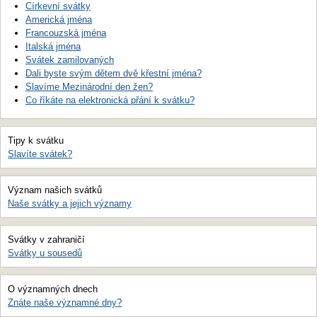
Církevní svátky
Americká jména
Francouzská jména
Italská jména
Svátek zamilovaných
Dali byste svým dětem dvě křestní jména?
Slavíme Mezinárodní den žen?
Co říkáte na elektronická přání k svátku?
Tipy k svátku
Slavíte svátek?
Význam našich svátků
Naše svátky a jejich významy
Svátky v zahraničí
Svátky u sousedů
O významných dnech
Znáte naše významné dny?