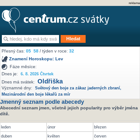
reklama
Přesný čas:
05
58
/ týden v roce:
32
Znamení Horoskopu:
Lev
Fáze měsíce:
Dnes je:
6. 8. 2026 Čtvrtek
Oldřiška
Dnes má svátek:
Významné dny:
Světový den boje za zákaz jaderných zbraní
,
Mezinárodní den boje lékařů za mír
Jmenný seznam podle abecedy
Abecední seznam jmen, včetně jejich popularity pro výběr jména
dítě.
leden
únor
březen
duben
květen
červen