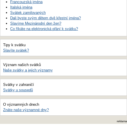
Francouzská jména
Italská jména
Svátek zamilovaných
Dali byste svým dětem dvě křestní jména?
Slavíme Mezinárodní den žen?
Co říkáte na elektronická přání k svátku?
Tipy k svátku
Slavíte svátek?
Význam našich svátků
Naše svátky a jejich významy
Svátky v zahraničí
Svátky u sousedů
O významných dnech
Znáte naše významné dny?
reklama