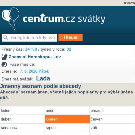
reklama
Přesný čas:
14
38
/ týden v roce:
32
Znamení Horoskopu:
Lev
Fáze měsíce:
Dnes je:
7. 8. 2026 Pátek
Lada
Dnes má svátek:
Jmenný seznam podle abecedy
Abecední seznam jmen, včetně jejich popularity pro výběr jména
dítě.
leden
únor
březen
duben
květen
červen
červenec
srpen
září