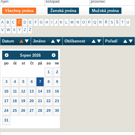
říjen
listopad
prosinec
Všechny jména
Ženská jména
Mužská jména
A
B
C
Č
D
E
F
G
H
I
J
K
L
M
N
O
P
Q
R
Ř
S
Š
T
U
V
W
X
Y
Z
Ž
Datum
Jméno
Oblíbenost
Pořadí
Srpen
2026
po
út
st
čt
pá
so
ne
1
2
3
4
5
6
7
8
9
10
11
12
13
14
15
16
17
18
19
20
21
22
23
24
25
26
27
28
29
30
31