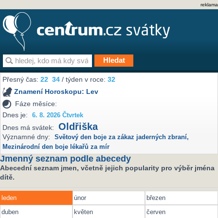
reklama
Přesný čas:
22
34
/ týden v roce:
32
Znamení Horoskopu:
Lev
Fáze měsíce:
Dnes je:
6. 8. 2026 Čtvrtek
Oldřiška
Dnes má svátek:
Významné dny:
Světový den boje za zákaz jaderných zbraní
,
Mezinárodní den boje lékařů za mír
Jmenný seznam podle abecedy
Abecední seznam jmen, včetně jejich popularity pro výběr jména
dítě.
leden
únor
březen
duben
květen
červen