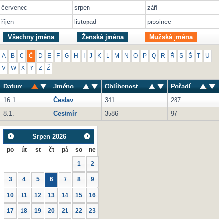
červenec
srpen
září
říjen
listopad
prosinec
Všechny jména
Ženská jména
Mužská jména
A
B
C
Č
D
E
F
G
H
I
J
K
L
M
N
O
P
Q
R
Ř
S
Š
T
U
V
W
X
Y
Z
Ž
Datum
Jméno
Oblíbenost
Pořadí
16.1.
Česlav
341
287
8.1.
Čestmír
3586
97
Srpen
2026
po
út
st
čt
pá
so
ne
1
2
3
4
5
6
7
8
9
10
11
12
13
14
15
16
17
18
19
20
21
22
23