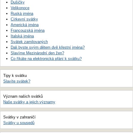
Dušičky
Velikonoce
Ruská jména
Církevní svátky
Americká jména
Francouzská jména
Italská jména
Svátek zamilovaných
Dali byste svým dětem dvě křestní jména?
Slavíme Mezinárodní den žen?
Co říkáte na elektronická přání k svátku?
Tipy k svátku
Slavíte svátek?
Význam našich svátků
Naše svátky a jejich významy
Svátky v zahraničí
Svátky u sousedů