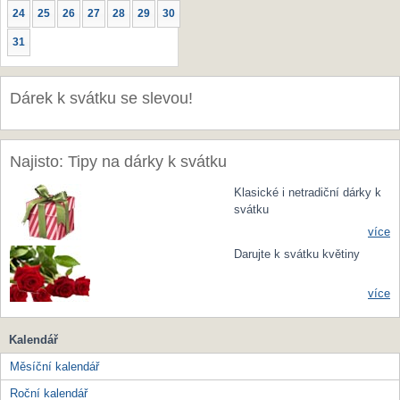
24
25
26
27
28
29
30
31
Dárek k svátku se slevou!
Najisto: Tipy na dárky k svátku
Klasické i netradiční dárky k
svátku
více
Darujte k svátku květiny
více
Kalendář
Měsíční kalendář
Roční kalendář