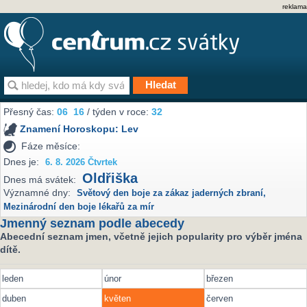
reklama
Přesný čas:
06
16
/ týden v roce:
32
Znamení Horoskopu:
Lev
Fáze měsíce:
Dnes je:
6. 8. 2026 Čtvrtek
Oldřiška
Dnes má svátek:
Významné dny:
Světový den boje za zákaz jaderných zbraní
,
Mezinárodní den boje lékařů za mír
Jmenný seznam podle abecedy
Abecední seznam jmen, včetně jejich popularity pro výběr jména
dítě.
leden
únor
březen
duben
květen
červen