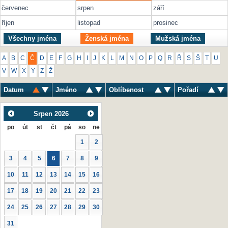
červenec
srpen
září
říjen
listopad
prosinec
Všechny jména
Ženská jména
Mužská jména
A
B
C
Č
D
E
F
G
H
I
J
K
L
M
N
O
P
Q
R
Ř
S
Š
T
U
V
W
X
Y
Z
Ž
Datum
Jméno
Oblíbenost
Pořadí
Srpen
2026
po
út
st
čt
pá
so
ne
1
2
3
4
5
6
7
8
9
10
11
12
13
14
15
16
17
18
19
20
21
22
23
24
25
26
27
28
29
30
31