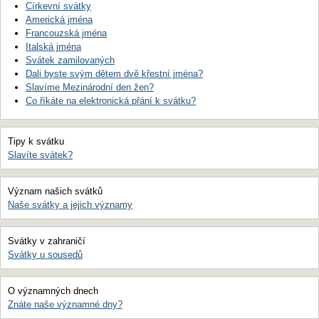
Církevní svátky
Americká jména
Francouzská jména
Italská jména
Svátek zamilovaných
Dali byste svým dětem dvě křestní jména?
Slavíme Mezinárodní den žen?
Co říkáte na elektronická přání k svátku?
Tipy k svátku
Slavíte svátek?
Význam našich svátků
Naše svátky a jejich významy
Svátky v zahraničí
Svátky u sousedů
O významných dnech
Znáte naše významné dny?