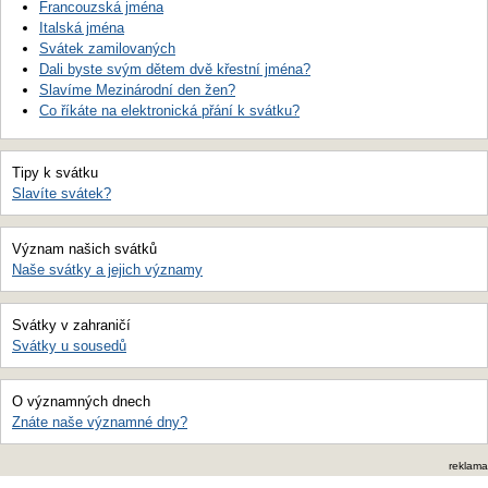
Francouzská jména
Italská jména
Svátek zamilovaných
Dali byste svým dětem dvě křestní jména?
Slavíme Mezinárodní den žen?
Co říkáte na elektronická přání k svátku?
Tipy k svátku
Slavíte svátek?
Význam našich svátků
Naše svátky a jejich významy
Svátky v zahraničí
Svátky u sousedů
O významných dnech
Znáte naše významné dny?
reklama