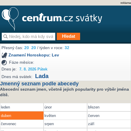
reklama
Přesný čas:
20
20
/ týden v roce:
32
Znamení Horoskopu:
Lev
Fáze měsíce:
Dnes je:
7. 8. 2026 Pátek
Lada
Dnes má svátek:
Jmenný seznam podle abecedy
Abecední seznam jmen, včetně jejich popularity pro výběr jména
dítě.
leden
únor
březen
duben
květen
červen
červenec
srpen
září