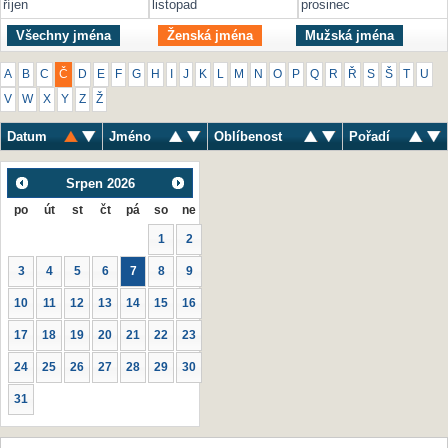
říjen
listopad
prosinec
Všechny jména
Ženská jména
Mužská jména
A
B
C
Č
D
E
F
G
H
I
J
K
L
M
N
O
P
Q
R
Ř
S
Š
T
U
V
W
X
Y
Z
Ž
Datum
Jméno
Oblíbenost
Pořadí
Srpen
2026
po
út
st
čt
pá
so
ne
1
2
3
4
5
6
7
8
9
10
11
12
13
14
15
16
17
18
19
20
21
22
23
24
25
26
27
28
29
30
31