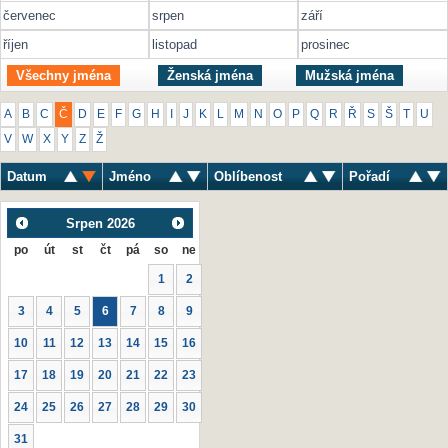
červenec
srpen
září
říjen
listopad
prosinec
Všechny jména
Ženská jména
Mužská jména
A
B
C
Č
D
E
F
G
H
I
J
K
L
M
N
O
P
Q
R
Ř
S
Š
T
U
V
W
X
Y
Z
Ž
Datum
Jméno
Oblíbenost
Pořadí
Srpen
2026
po
út
st
čt
pá
so
ne
1
2
3
4
5
6
7
8
9
10
11
12
13
14
15
16
17
18
19
20
21
22
23
24
25
26
27
28
29
30
31