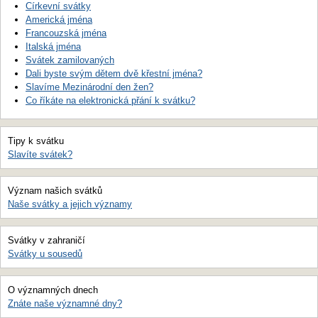
Církevní svátky
Americká jména
Francouzská jména
Italská jména
Svátek zamilovaných
Dali byste svým dětem dvě křestní jména?
Slavíme Mezinárodní den žen?
Co říkáte na elektronická přání k svátku?
Tipy k svátku
Slavíte svátek?
Význam našich svátků
Naše svátky a jejich významy
Svátky v zahraničí
Svátky u sousedů
O významných dnech
Znáte naše významné dny?