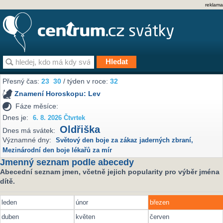
reklama
Přesný čas:
23
30
/ týden v roce:
32
Znamení Horoskopu:
Lev
Fáze měsíce:
Dnes je:
6. 8. 2026 Čtvrtek
Oldřiška
Dnes má svátek:
Významné dny:
Světový den boje za zákaz jaderných zbraní
,
Mezinárodní den boje lékařů za mír
Jmenný seznam podle abecedy
Abecední seznam jmen, včetně jejich popularity pro výběr jména
dítě.
leden
únor
březen
duben
květen
červen