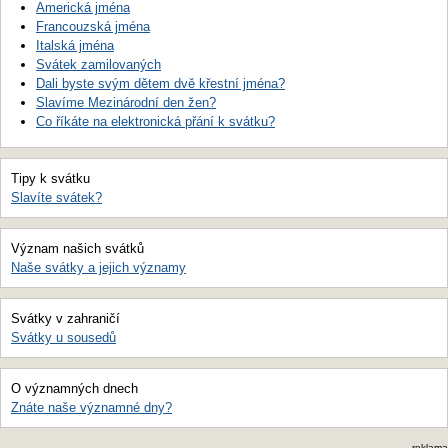
Americká jména
Francouzská jména
Italská jména
Svátek zamilovaných
Dali byste svým dětem dvě křestní jména?
Slavíme Mezinárodní den žen?
Co říkáte na elektronická přání k svátku?
Tipy k svátku
Slavíte svátek?
Význam našich svátků
Naše svátky a jejich významy
Svátky v zahraničí
Svátky u sousedů
O významných dnech
Znáte naše významné dny?
reklama