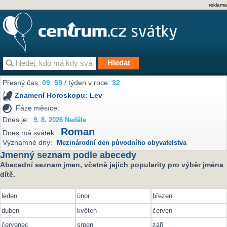
reklama
Přesný čas:
09
:
59
/ týden v roce:
32
Znamení Horoskopu:
Lev
Fáze měsíce:
Dnes je:
9. 8. 2026 Neděle
Roman
Dnes má svátek:
Významné dny:
Mezinárodní den původního obyvatelstva
Jmenný seznam podle abecedy
Abecední seznam jmen, včetně jejich popularity pro výběr jména
dítě.
leden
únor
březen
duben
květen
červen
červenec
srpen
září