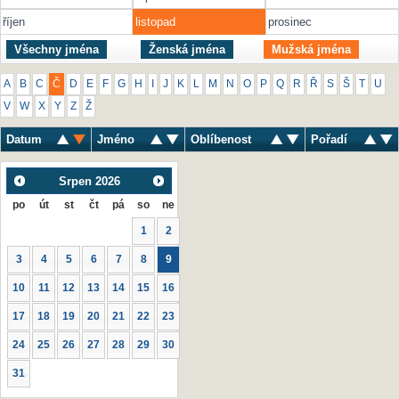
říjen
listopad
prosinec
Všechny jména
Ženská jména
Mužská jména
A
B
C
Č
D
E
F
G
H
I
J
K
L
M
N
O
P
Q
R
Ř
S
Š
T
U
V
W
X
Y
Z
Ž
Datum
Jméno
Oblíbenost
Pořadí
Srpen
2026
po
út
st
čt
pá
so
ne
1
2
3
4
5
6
7
8
9
10
11
12
13
14
15
16
17
18
19
20
21
22
23
24
25
26
27
28
29
30
31