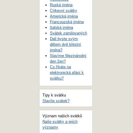
Ruská jména
Církevní svátky
Americká jména
Francouzská jména
Italská jména
Svátek zamilovaných
Dali byste svým
dětem dvě křestní
jména?
Slavíme Mezinárodní
den žen?
Co říkáte na
elektronická přání k
svátku?
Tipy k svátku
Slavíte svátek?
Význam našich svátků
Naše svátky a jejich
významy