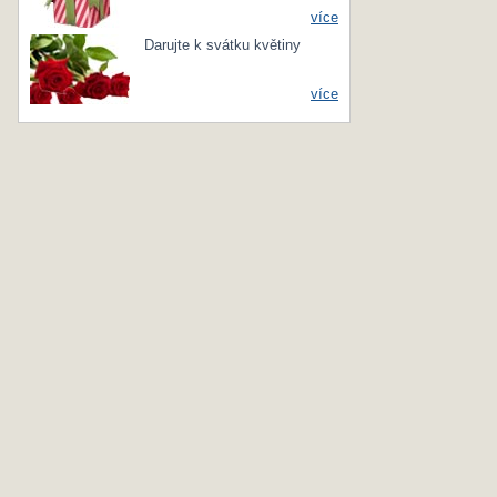
více
Darujte k svátku květiny
více