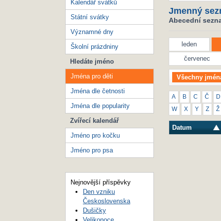
Kalendář svátků
Jmenný sez
Státní svátky
Abecední seznam
Významné dny
leden
Školní prázdniny
červenec
Hledáte jméno
Jména pro děti
Všechny jmén
Jména dle četnosti
A
B
C
Č
D
Jména dle popularity
W
X
Y
Z
Ž
Zvířecí kalendář
Datum
Jméno pro kočku
Jméno pro psa
Nejnovější příspěvky
Den vzniku
Československa
Dušičky
Velikonoce