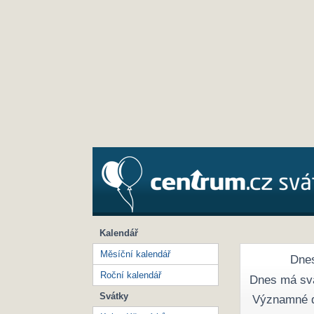
Kalendář
Měsíční kalendář
Dnes
Roční kalendář
Dnes má sv
Svátky
Významné 