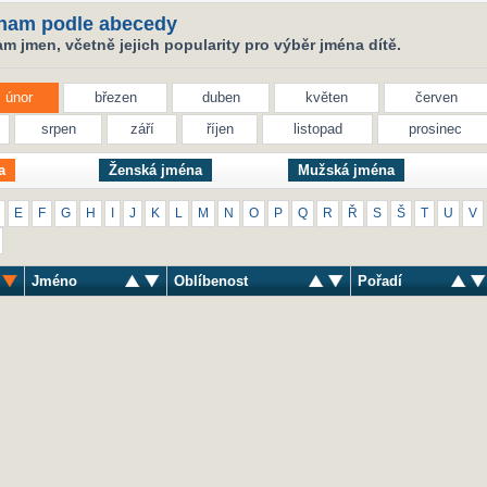
nam podle abecedy
 jmen, včetně jejich popularity pro výběr jména dítě.
únor
březen
duben
květen
červen
srpen
září
říjen
listopad
prosinec
a
Ženská jména
Mužská jména
E
F
G
H
I
J
K
L
M
N
O
P
Q
R
Ř
S
Š
T
U
V
Jméno
Oblíbenost
Pořadí