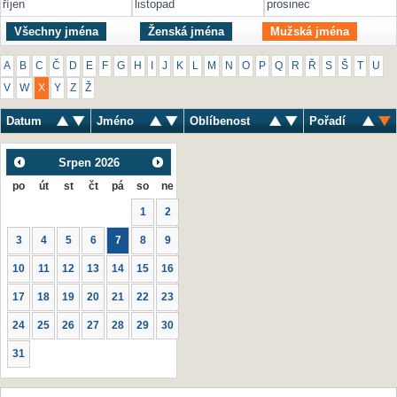
říjen
listopad
prosinec
Všechny jména
Ženská jména
Mužská jména
A
B
C
Č
D
E
F
G
H
I
J
K
L
M
N
O
P
Q
R
Ř
S
Š
T
U
V
W
X
Y
Z
Ž
Datum
Jméno
Oblíbenost
Pořadí
Srpen
2026
po
út
st
čt
pá
so
ne
1
2
3
4
5
6
7
8
9
10
11
12
13
14
15
16
17
18
19
20
21
22
23
24
25
26
27
28
29
30
31