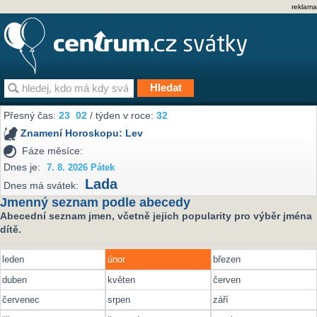
reklama
Přesný čas:
23
02
/ týden v roce:
32
Znamení Horoskopu:
Lev
Fáze měsíce:
Dnes je:
7. 8. 2026 Pátek
Lada
Dnes má svátek:
Jmenný seznam podle abecedy
Abecední seznam jmen, včetně jejich popularity pro výběr jména
dítě.
leden
únor
březen
duben
květen
červen
červenec
srpen
září