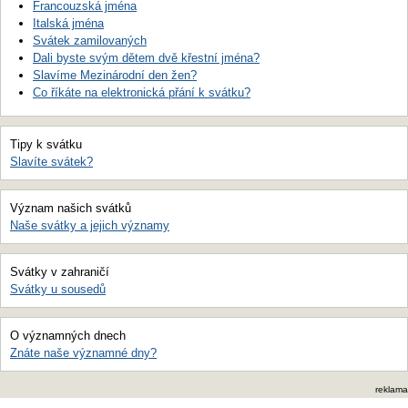
Francouzská jména
Italská jména
Svátek zamilovaných
Dali byste svým dětem dvě křestní jména?
Slavíme Mezinárodní den žen?
Co říkáte na elektronická přání k svátku?
Tipy k svátku
Slavíte svátek?
Význam našich svátků
Naše svátky a jejich významy
Svátky v zahraničí
Svátky u sousedů
O významných dnech
Znáte naše významné dny?
reklama