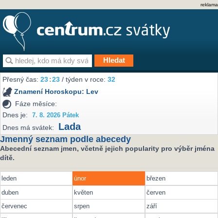
reklama
Přesný čas:
23
:
23
/ týden v roce:
32
Znamení Horoskopu:
Lev
Fáze měsíce:
Dnes je:
7. 8. 2026 Pátek
Lada
Dnes má svátek:
Jmenný seznam podle abecedy
Abecední seznam jmen, včetně jejich popularity pro výběr jména
dítě.
leden
únor
březen
duben
květen
červen
červenec
srpen
září