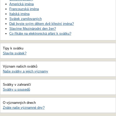
Americká jména
Francouzská jména
Italská jména
Svátek zamilovaných
Dali byste svým dětem dvě křestní jména?
Slavíme Mezinárodní den žen?
Co říkáte na elektronická přání k svátku?
Tipy k svátku
Slavíte svátek?
Význam našich svátků
Naše svátky a jejich významy
Svátky v zahraničí
Svátky u sousedů
O významných dnech
Znáte naše významné dny?