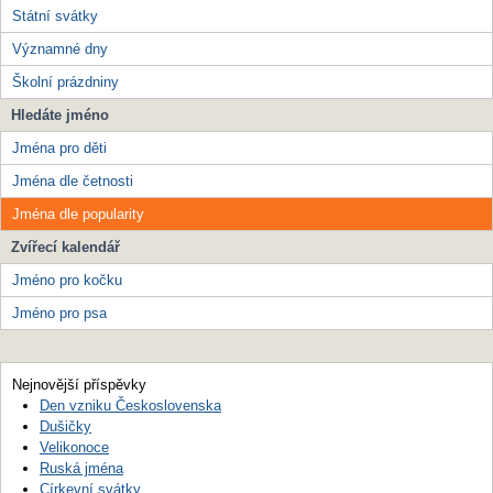
Státní svátky
Významné dny
Školní prázdniny
Hledáte jméno
Jména pro děti
Jména dle četnosti
Jména dle popularity
Zvířecí kalendář
Jméno pro kočku
Jméno pro psa
Nejnovější příspěvky
Den vzniku Československa
Dušičky
Velikonoce
Ruská jména
Církevní svátky