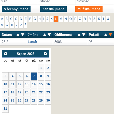
říjen
listopad
prosinec
Všechny jména
Ženská jména
Mužská jména
A
B
C
Č
D
E
F
G
H
I
J
K
L
M
N
O
P
Q
R
Ř
S
Š
T
U
V
W
X
Y
Z
Ž
Datum
Jméno
Oblíbenost
Pořadí
28.2.
Lumír
3906
98
Srpen
2026
po
út
st
čt
pá
so
ne
1
2
3
4
5
6
7
8
9
10
11
12
13
14
15
16
17
18
19
20
21
22
23
24
25
26
27
28
29
30
31