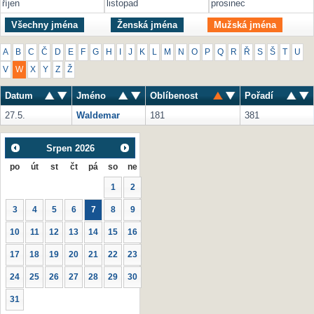
říjen
listopad
prosinec
Všechny jména
Ženská jména
Mužská jména
A
B
C
Č
D
E
F
G
H
I
J
K
L
M
N
O
P
Q
R
Ř
S
Š
T
U
V
W
X
Y
Z
Ž
Datum
Jméno
Oblíbenost
Pořadí
27.5.
Waldemar
181
381
Srpen
2026
po
út
st
čt
pá
so
ne
1
2
3
4
5
6
7
8
9
10
11
12
13
14
15
16
17
18
19
20
21
22
23
24
25
26
27
28
29
30
31