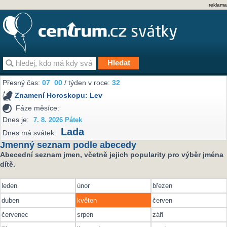
reklama
Přesný čas:
07
00
/ týden v roce:
32
Znamení Horoskopu:
Lev
Fáze měsíce:
Dnes je:
7. 8. 2026 Pátek
Lada
Dnes má svátek:
Jmenný seznam podle abecedy
Abecední seznam jmen, včetně jejich popularity pro výběr jména
dítě.
leden
únor
březen
duben
květen
červen
červenec
srpen
září