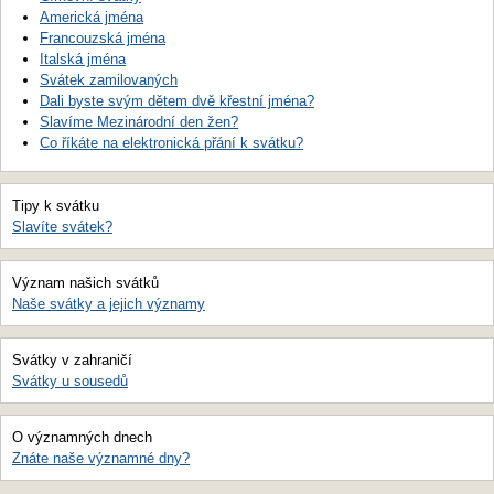
Americká jména
Francouzská jména
Italská jména
Svátek zamilovaných
Dali byste svým dětem dvě křestní jména?
Slavíme Mezinárodní den žen?
Co říkáte na elektronická přání k svátku?
Tipy k svátku
Slavíte svátek?
Význam našich svátků
Naše svátky a jejich významy
Svátky v zahraničí
Svátky u sousedů
O významných dnech
Znáte naše významné dny?