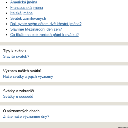
Americká jména
Francouzská jména
Italská jména
Svátek zamilovaných
Dali byste svým dětem dvě křestní jména?
Slavíme Mezinárodní den žen?
Co říkáte na elektronická přání k svátku?
Tipy k svátku
Slavíte svátek?
Význam našich svátků
Naše svátky a jejich významy
Svátky v zahraničí
Svátky u sousedů
O významných dnech
Znáte naše významné dny?
reklama