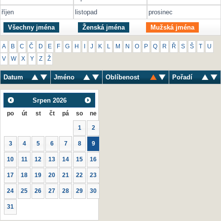
říjen
listopad
prosinec
Všechny jména
Ženská jména
Mužská jména
A
B
C
Č
D
E
F
G
H
I
J
K
L
M
N
O
P
Q
R
Ř
S
Š
T
U
V
W
X
Y
Z
Ž
Datum
Jméno
Oblíbenost
Pořadí
Srpen
2026
po
út
st
čt
pá
so
ne
1
2
3
4
5
6
7
8
9
10
11
12
13
14
15
16
17
18
19
20
21
22
23
24
25
26
27
28
29
30
31