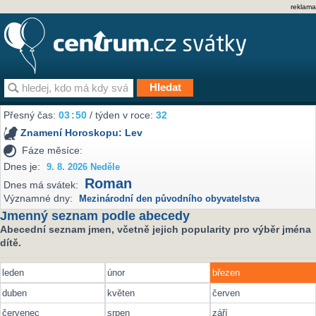
reklama
Přesný čas:
03
:
50
/ týden v roce:
32
Znamení Horoskopu:
Lev
Fáze měsíce:
Dnes je:
9. 8. 2026 Neděle
Roman
Dnes má svátek:
Významné dny:
Mezinárodní den původního obyvatelstva
Jmenný seznam podle abecedy
Abecední seznam jmen, včetně jejich popularity pro výběr jména
dítě.
leden
únor
březen
duben
květen
červen
červenec
srpen
září