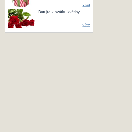
více
Darujte k svátku květiny
více