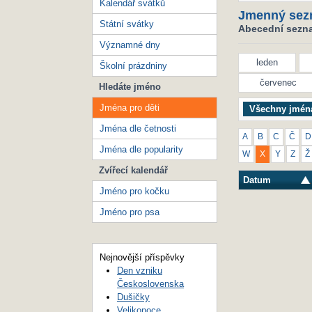
Kalendář svátků
Jmenný sez
Státní svátky
Abecední seznam
Významné dny
leden
Školní prázdniny
červenec
Hledáte jméno
Jména pro děti
Všechny jmén
Jména dle četnosti
A
B
C
Č
D
Jména dle popularity
W
X
Y
Z
Ž
Zvířecí kalendář
Datum
Jméno pro kočku
Jméno pro psa
Nejnovější příspěvky
Den vzniku
Československa
Dušičky
Velikonoce