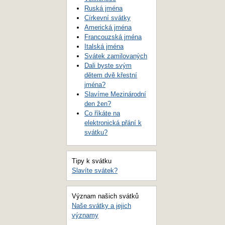
Ruská jména
Církevní svátky
Americká jména
Francouzská jména
Italská jména
Svátek zamilovaných
Dali byste svým
dětem dvě křestní
jména?
Slavíme Mezinárodní
den žen?
Co říkáte na
elektronická přání k
svátku?
Tipy k svátku
Slavíte svátek?
Význam našich svátků
Naše svátky a jejich
významy