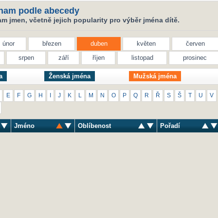
nam podle abecedy
 jmen, včetně jejich popularity pro výběr jména dítě.
únor
březen
duben
květen
červen
srpen
září
říjen
listopad
prosinec
a
Ženská jména
Mužská jména
E
F
G
H
I
J
K
L
M
N
O
P
Q
R
Ř
S
Š
T
U
V
Jméno
Oblíbenost
Pořadí