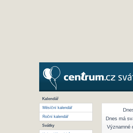
Kalendář
Měsíční kalendář
Dnes
Roční kalendář
Dnes má sv
Svátky
Významné 