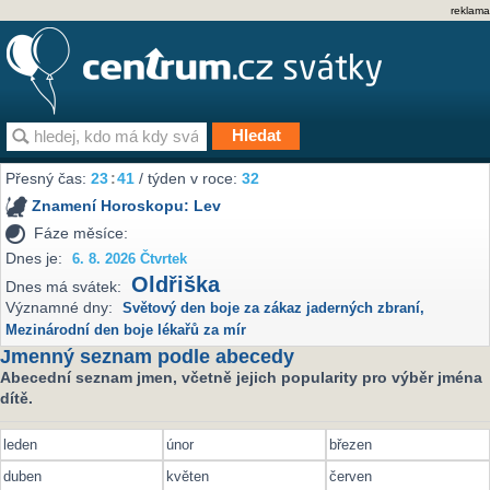
reklama
Přesný čas:
23
:
41
/ týden v roce:
32
Znamení Horoskopu:
Lev
Fáze měsíce:
Dnes je:
6. 8. 2026 Čtvrtek
Oldřiška
Dnes má svátek:
Významné dny:
Světový den boje za zákaz jaderných zbraní
,
Mezinárodní den boje lékařů za mír
Jmenný seznam podle abecedy
Abecední seznam jmen, včetně jejich popularity pro výběr jména
dítě.
leden
únor
březen
duben
květen
červen