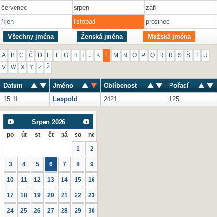
červenec
srpen
září
říjen
listopad
prosinec
Všechny jména
Ženská jména
Mužská jména
A
B
C
Č
D
E
F
G
H
I
J
K
L
M
N
O
P
Q
R
Ř
S
Š
T
U
V
W
X
Y
Z
Ž
Datum
Jméno
Oblíbenost
Pořadí
15.11.
Leopold
2421
125
Srpen
2026
po
út
st
čt
pá
so
ne
1
2
3
4
5
6
7
8
9
10
11
12
13
14
15
16
17
18
19
20
21
22
23
24
25
26
27
28
29
30