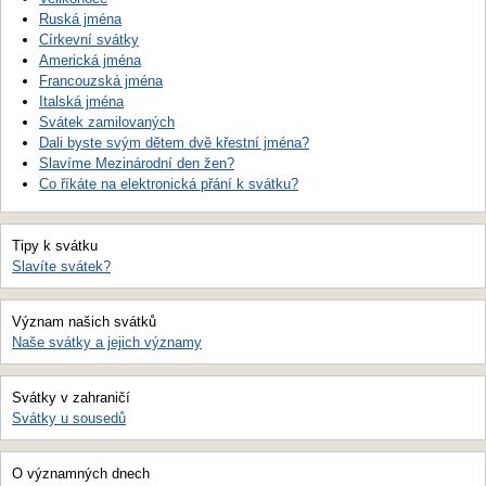
Ruská jména
Církevní svátky
Americká jména
Francouzská jména
Italská jména
Svátek zamilovaných
Dali byste svým dětem dvě křestní jména?
Slavíme Mezinárodní den žen?
Co říkáte na elektronická přání k svátku?
Tipy k svátku
Slavíte svátek?
Význam našich svátků
Naše svátky a jejich významy
Svátky v zahraničí
Svátky u sousedů
O významných dnech