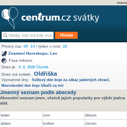
reklama
Přesný čas:
09
14
/ týden v roce:
32
Znamení Horoskopu:
Lev
Fáze měsíce:
Dnes je:
6. 8. 2026 Čtvrtek
Oldřiška
Dnes má svátek:
Významné dny:
Světový den boje za zákaz jaderných zbraní
,
Mezinárodní den boje lékařů za mír
Jmenný seznam podle abecedy
Abecední seznam jmen, včetně jejich popularity pro výběr jména
dítě.
leden
únor
březen
duben
květen
červen