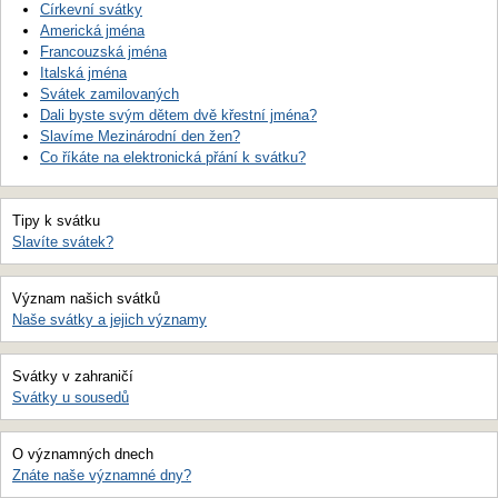
Církevní svátky
Americká jména
Francouzská jména
Italská jména
Svátek zamilovaných
Dali byste svým dětem dvě křestní jména?
Slavíme Mezinárodní den žen?
Co říkáte na elektronická přání k svátku?
Tipy k svátku
Slavíte svátek?
Význam našich svátků
Naše svátky a jejich významy
Svátky v zahraničí
Svátky u sousedů
O významných dnech
Znáte naše významné dny?