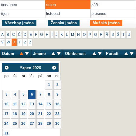
červenec
srpen
září
říjen
listopad
prosinec
Všechny jména
Ženská jména
Mužská jména
A
B
C
Č
D
E
F
G
H
I
J
K
L
M
N
O
P
Q
R
Ř
S
Š
T
U
V
W
X
Y
Z
Ž
Datum
Jméno
Oblíbenost
Pořadí
Srpen
2026
po
út
st
čt
pá
so
ne
1
2
3
4
5
6
7
8
9
10
11
12
13
14
15
16
17
18
19
20
21
22
23
24
25
26
27
28
29
30
31