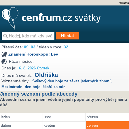
reklama
Přesný čas:
09
03
/ týden v roce:
32
Znamení Horoskopu:
Lev
Fáze měsíce:
Dnes je:
6. 8. 2026 Čtvrtek
Oldřiška
Dnes má svátek:
Významné dny:
Světový den boje za zákaz jaderných zbraní
,
Mezinárodní den boje lékařů za mír
Jmenný seznam podle abecedy
Abecední seznam jmen, včetně jejich popularity pro výběr jména
dítě.
leden
únor
březen
duben
květen
červen