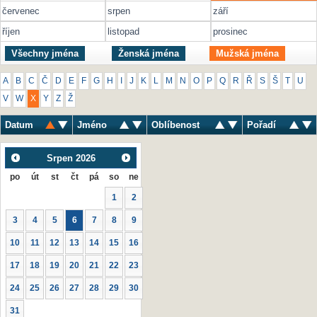
červenec
srpen
září
říjen
listopad
prosinec
Všechny jména
Ženská jména
Mužská jména
A
B
C
Č
D
E
F
G
H
I
J
K
L
M
N
O
P
Q
R
Ř
S
Š
T
U
V
W
X
Y
Z
Ž
Datum
Jméno
Oblíbenost
Pořadí
Srpen
2026
po
út
st
čt
pá
so
ne
1
2
3
4
5
6
7
8
9
10
11
12
13
14
15
16
17
18
19
20
21
22
23
24
25
26
27
28
29
30
31