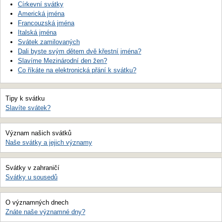
Církevní svátky
Americká jména
Francouzská jména
Italská jména
Svátek zamilovaných
Dali byste svým dětem dvě křestní jména?
Slavíme Mezinárodní den žen?
Co říkáte na elektronická přání k svátku?
Tipy k svátku
Slavíte svátek?
Význam našich svátků
Naše svátky a jejich významy
Svátky v zahraničí
Svátky u sousedů
O významných dnech
Znáte naše významné dny?