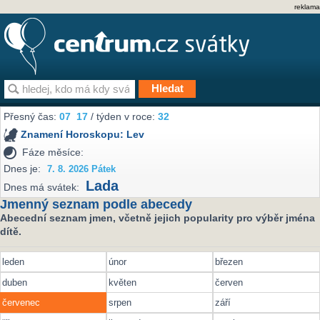
reklama
Přesný čas:
07
17
/ týden v roce:
32
Znamení Horoskopu:
Lev
Fáze měsíce:
Dnes je:
7. 8. 2026 Pátek
Lada
Dnes má svátek:
Jmenný seznam podle abecedy
Abecední seznam jmen, včetně jejich popularity pro výběr jména
dítě.
leden
únor
březen
duben
květen
červen
červenec
srpen
září