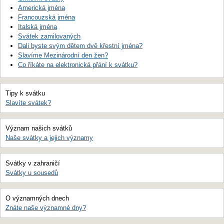
Americká jména
Francouzská jména
Italská jména
Svátek zamilovaných
Dali byste svým dětem dvě křestní jména?
Slavíme Mezinárodní den žen?
Co říkáte na elektronická přání k svátku?
Tipy k svátku
Slavíte svátek?
Význam našich svátků
Naše svátky a jejich významy
Svátky v zahraničí
Svátky u sousedů
O významných dnech
Znáte naše významné dny?