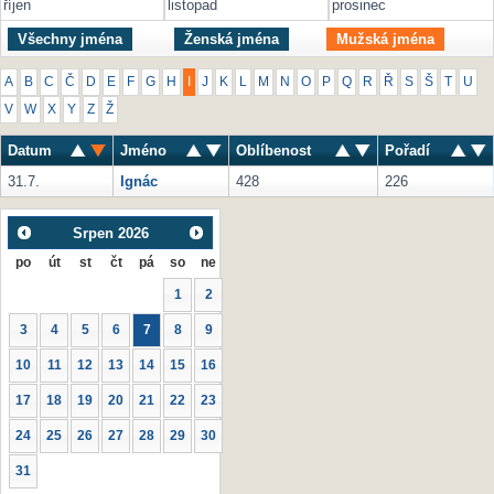
říjen
listopad
prosinec
Všechny jména
Ženská jména
Mužská jména
A
B
C
Č
D
E
F
G
H
I
J
K
L
M
N
O
P
Q
R
Ř
S
Š
T
U
V
W
X
Y
Z
Ž
Datum
Jméno
Oblíbenost
Pořadí
31.7.
Ignác
428
226
Srpen
2026
po
út
st
čt
pá
so
ne
1
2
3
4
5
6
7
8
9
10
11
12
13
14
15
16
17
18
19
20
21
22
23
24
25
26
27
28
29
30
31