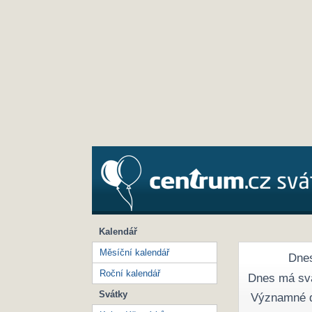
Kalendář
Měsíční kalendář
Dnes
Roční kalendář
Dnes má sv
Svátky
Významné 