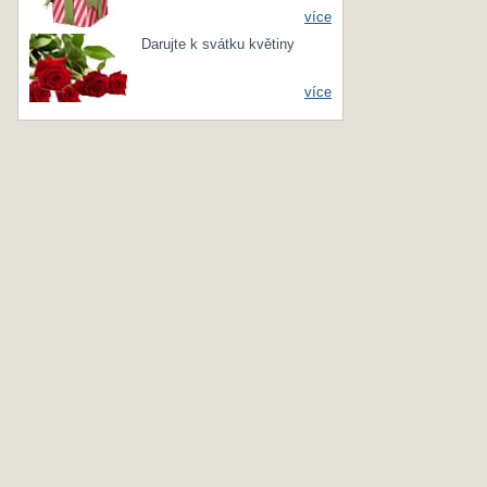
více
Darujte k svátku květiny
více