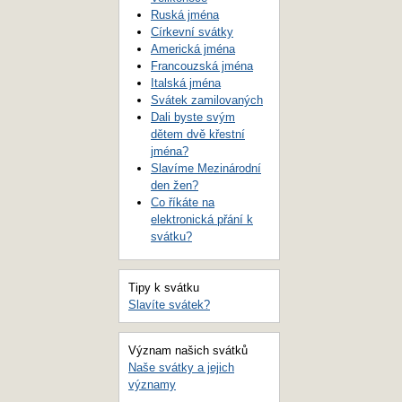
Ruská jména
Církevní svátky
Americká jména
Francouzská jména
Italská jména
Svátek zamilovaných
Dali byste svým
dětem dvě křestní
jména?
Slavíme Mezinárodní
den žen?
Co říkáte na
elektronická přání k
svátku?
Tipy k svátku
Slavíte svátek?
Význam našich svátků
Naše svátky a jejich
významy