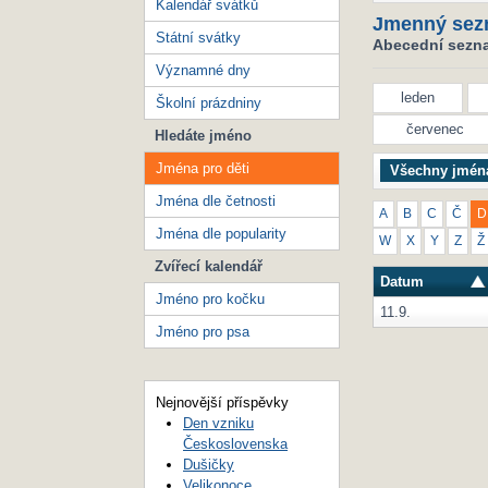
Kalendář svátků
Jmenný sez
Státní svátky
Abecední seznam
Významné dny
leden
Školní prázdniny
červenec
Hledáte jméno
Jména pro děti
Všechny jmén
Jména dle četnosti
A
B
C
Č
D
Jména dle popularity
W
X
Y
Z
Ž
Zvířecí kalendář
Datum
Jméno pro kočku
11.9.
Jméno pro psa
Nejnovější příspěvky
Den vzniku
Československa
Dušičky
Velikonoce