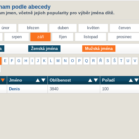
nam podle abecedy
 jmen, včetně jejich popularity pro výběr jména dítě.
únor
březen
duben
květen
červen
srpen
září
říjen
listopad
prosinec
a
Ženská jména
Mužská jména
E
F
G
H
I
J
K
L
M
N
O
P
Q
R
Ř
S
Š
T
U
V
Jméno
Oblíbenost
Pořadí
Denis
3840
100