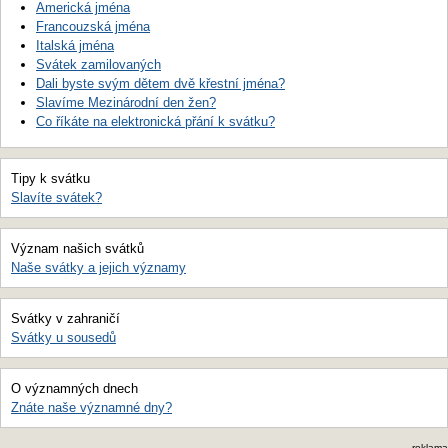
Americká jména
Francouzská jména
Italská jména
Svátek zamilovaných
Dali byste svým dětem dvě křestní jména?
Slavíme Mezinárodní den žen?
Co říkáte na elektronická přání k svátku?
Tipy k svátku
Slavíte svátek?
Význam našich svátků
Naše svátky a jejich významy
Svátky v zahraničí
Svátky u sousedů
O významných dnech
Znáte naše významné dny?
reklama