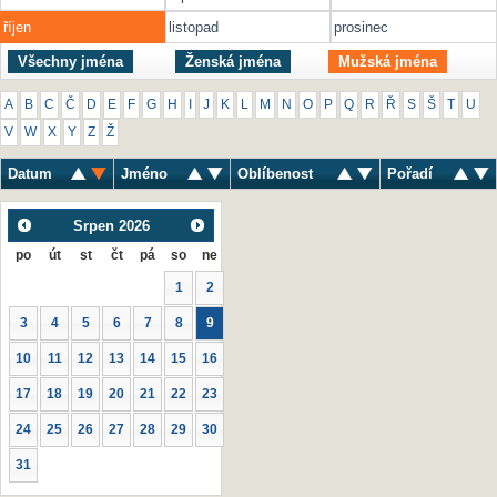
říjen
listopad
prosinec
Všechny jména
Ženská jména
Mužská jména
A
B
C
Č
D
E
F
G
H
I
J
K
L
M
N
O
P
Q
R
Ř
S
Š
T
U
V
W
X
Y
Z
Ž
Datum
Jméno
Oblíbenost
Pořadí
Srpen
2026
po
út
st
čt
pá
so
ne
1
2
3
4
5
6
7
8
9
10
11
12
13
14
15
16
17
18
19
20
21
22
23
24
25
26
27
28
29
30
31