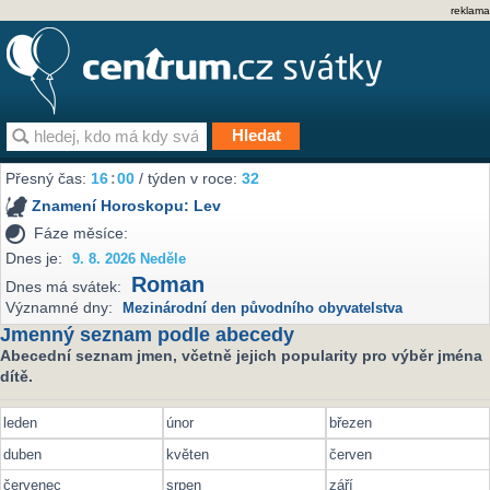
reklama
Přesný čas:
16
:
00
/ týden v roce:
32
Znamení Horoskopu:
Lev
Fáze měsíce:
Dnes je:
9. 8. 2026 Neděle
Roman
Dnes má svátek:
Významné dny:
Mezinárodní den původního obyvatelstva
Jmenný seznam podle abecedy
Abecední seznam jmen, včetně jejich popularity pro výběr jména
dítě.
leden
únor
březen
duben
květen
červen
červenec
srpen
září