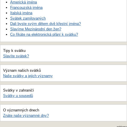
Americká jména
Francouzská jména
Italská jména
Svátek zamilovaných
Dali byste svým dětem dvě křestní jména?
Slavíme Mezinárodní den žen?
Co říkáte na elektronická přání k svátku?
Tipy k svátku
Slavíte svátek?
Význam našich svátků
Naše svátky a jejich významy
Svátky v zahraničí
Svátky u sousedů
O významných dnech
Znáte naše významné dny?
reklama