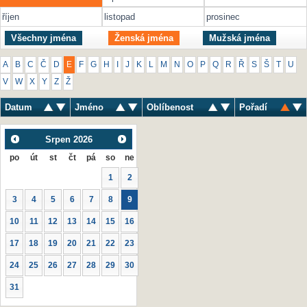
říjen
listopad
prosinec
Všechny jména
Ženská jména
Mužská jména
A
B
C
Č
D
E
F
G
H
I
J
K
L
M
N
O
P
Q
R
Ř
S
Š
T
U
V
W
X
Y
Z
Ž
Datum
Jméno
Oblíbenost
Pořadí
Srpen
2026
po
út
st
čt
pá
so
ne
1
2
3
4
5
6
7
8
9
10
11
12
13
14
15
16
17
18
19
20
21
22
23
24
25
26
27
28
29
30
31