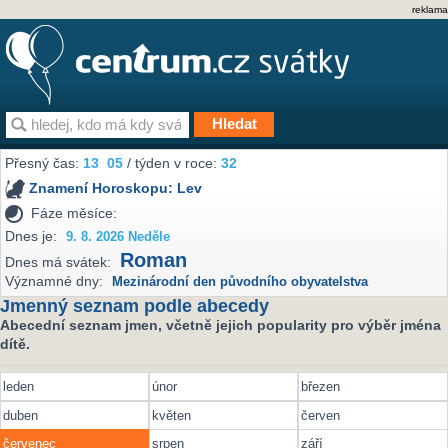
reklama
Přesný čas:
13
05
/ týden v roce:
32
Znamení Horoskopu:
Lev
Fáze měsíce:
Dnes je:
9. 8. 2026 Neděle
Roman
Dnes má svátek:
Významné dny:
Mezinárodní den původního obyvatelstva
Jmenný seznam podle abecedy
Abecední seznam jmen, včetně jejich popularity pro výběr jména
dítě.
leden
únor
březen
duben
květen
červen
červenec
srpen
září